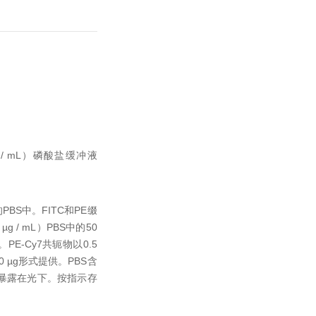
g/ mL）磷酸盐缓冲液
的PBS中。
FITC和PE缀
 µg / mL）PBS中的50
供。
PE-Cy7共轭物以0.5
的50 µg形式提供。
PBS含
暴露在光下。
按指示存