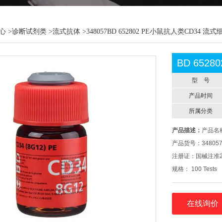
心
>
诊断试剂类
>
流式抗体
>348057BD 652802 PE小鼠抗人类CD34 流
BD 652
型 号
产品时间
所属分类
产品描述：
产品名称
产品货号：34805
注册证：国械注准201
规格： 100 Tests
产地：美国
在线询价