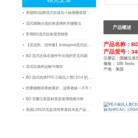
美国BD品牌流式抗体在小鼠细胞亚群研究中的应用与试剂选型指南
流式细胞分选抗体选择的关键要点
产品概述
常用BD流式抗体现货销售
产品名称：
B
【买试剂，找华雅】biolegend流式抗体系列
产品货号：348
BD 流式抗体在操作中出现的常见问题
注册证：国械注准201
规格： 100 Tests
流式抗体的运输与储存
产地：美国
BD 流式抗体FITC小鼠抗人类CD14 的主要作用
想要细胞培养效果好，这两者缺一不可！
BD 无菌注射器材质及使用指南分析
美国LONZA无血清培养基技术及产品介绍