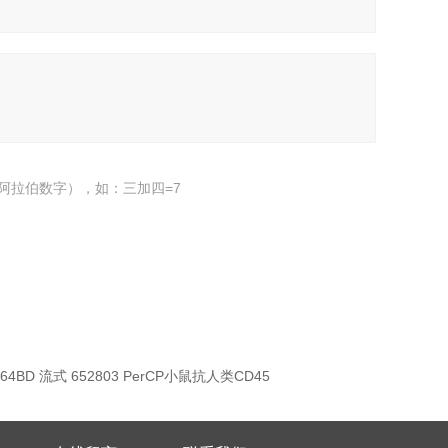
阿拉伯数字），如：三加四=7
464BD 流式 652803 PerCP小鼠抗人类CD45