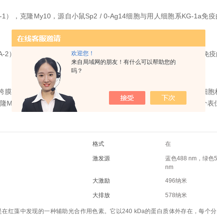
A-1），克隆My10，源自小鼠Sp2 / 0-Ag14细胞与用人细胞系KG-1a免疫
欢迎您！
PCA-2），克隆8G12，源自小鼠Sp2 / 0-Ag14细胞与用人细胞系KG-1a免疫
来自局域网的朋友！有什么可以帮助您的
吗？
跨膜糖蛋白，先生105至120千道尔顿（kd）。
该抗原与人类造血祖细胞
隆My10和克隆8G12识别两个不同的CD34表位。
已经鉴定出至少三个表
格式
在
激发源
蓝色488 nm，绿色5
nm
大激励
496纳米
大排放
578纳米
）是在红藻中发现的一种辅助光合作用色素。
它以240 kDa的蛋白质体外存在，每个