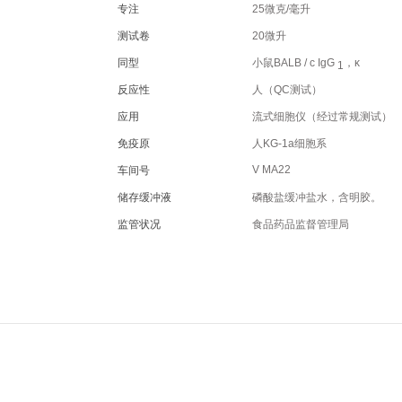
专注
25微克/毫升
测试卷
20微升
同型
小鼠BALB / c IgG
，κ
1
反应性
人（QC测试）
应用
流式细胞仪（经过常规测试）
免疫原
人KG-1a细胞系
V MA22
车间号
储存缓冲液
磷酸盐缓冲盐水，含明胶。
监管状况
食品药品监督管理局