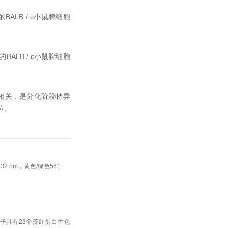
的BALB / c小鼠脾细胞
的BALB / c小鼠脾细胞
相关，是分化阶段特异
位。
32 nm，黄色/绿色561
分子具有23个藻红蛋白生色