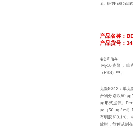
团。
这使PE成为流
产品名称：
B
产品货号：348
准备和储存
My10克隆：单
（PBS）中。
克隆8G12：单克
合物分别以50 µg的
µg形式提供。
Pe
µg（50 µg / m
有明胶和0.1％。
放时，每种试剂在