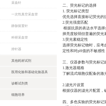
采血针
二、荧光标记的选择
1.
荧光标记类型
一次性真空采血管
优先选择直接标记荧光的
2.荧光强度匹配
静脉留置针
根据抗原的表达水平选择
择亮度较弱但普遍的荧光素
科研采血管
3.荧光素稳定性
选择荧光标记物时，应考
持针器
定性和对pH值的不敏感性
其他耗材试剂
三、仪器参数与荧光标记
1.激光器规格
医用化验和基础化验器具
了解流式细胞仪配备的激
诊断试剂类
2.滤光片设置
根据仪器的滤光片配置，
细胞培养
四、多色实验的荧光标记