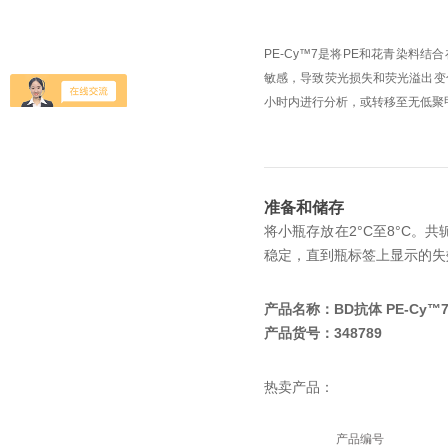
PE-Cy™7是将PE和花青染料
敏感，导致荧光损失和荧光溢出变
小时内进行分析，或转移至无低聚
准备和储存
将小瓶存放在2°C至8°C。
共
稳定，直到瓶标签上显示的失
产品名称：BD抗体 PE-Cy™
产品货号：348789
热卖产品：
产品编号