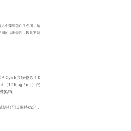
子有六个藻蓝蛋白生色团，这
不同的溢出特性，因此不能
rCP-Cy5.5共轭物以1.0
（12.5 µg / mL）的
％叠氮钠。
试剂都可以保持稳定，