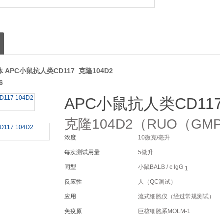
APC小鼠抗人类CD117 克隆104D2
6
APC小鼠抗人类CD11
克隆104D2（RUO（GM
浓度
10微克/毫升
每次测试用量
5微升
同型
小鼠BALB / c IgG
1
反应性
人（QC测试）
应用
流式细胞仪（经过常规测试）
免疫原
巨核细胞系MOLM-1