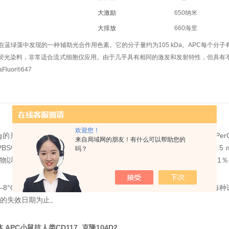
大激励
650纳米
大排放
660海里
是在蓝绿藻中发现的一种辅助光合作用色素。
它的分子量约为105 kDa。
APC每个分
荧光染料，非常适合流式细胞仪应用。
由于几乎具有相同的激发和发射特性，但具有
luor®647
欢迎您！
g的形式溶于1.0 mL（10 µg / mL）的磷酸盐缓冲液（PBS）中。
Pe
来自局域网的朋友！有什么可以帮助您的
L）PBS中的1 µg形式提供。
PE-Cy7偶联物以6.25 µg的形式提供，溶于0.5 mL
吗？
物以0.5 µg（10 µg / mL）PBS中的5 µg形式提供。
PBS含有明胶和0.1
–8°C下。
共轭形式不应冷冻。
避免暴露在光线下。
按指示存放时，每种
的失效日期为止。
APC小鼠抗人类CD117 克隆104D2