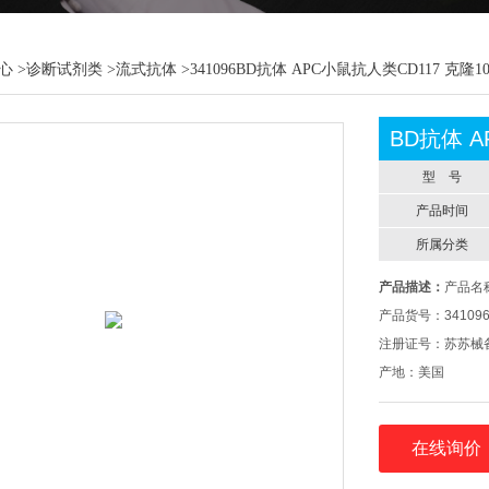
心
>
诊断试剂类
>
流式抗体
>341096BD抗体 APC小鼠抗人类CD117 克隆10
BD抗体 A
型 号
产品时间
所属分类
产品描述：
产品名称
产品货号：34109
注册证号：苏苏械备2
产地：美国
效期：24个月
在线询价