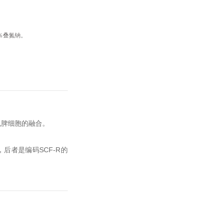
％叠氮钠。
c小鼠脾细胞的融合。
胞，后者是编码SCF-R的