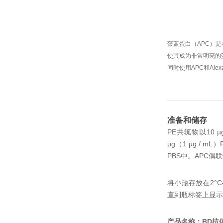
藻蓝蛋白（APC）
使其成为非常明亮的
同时使用APC和AlexaF
准备和储存
PE共轭物以10 µ
µg（1 µg / m
PBS中。
APC偶联
将小瓶存放在2°C
直到瓶标签上显示
产品名称：BD抗体 