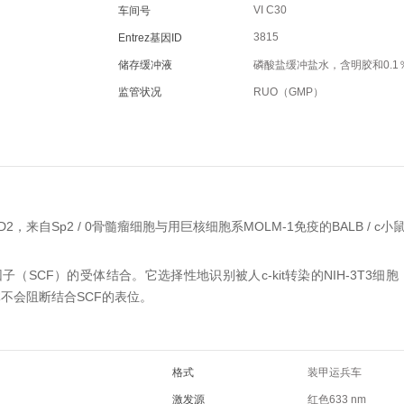
VI C30
车间号
3815
Entrez基因ID
储存缓冲液
磷酸盐缓冲盐水，含明胶和0.1
监管状况
RUO（GMP）
4D2，来自Sp2 / 0骨髓瘤细胞与用巨核细胞系MOLM-1免疫的BALB / 
因子（SCF）的受体结合。
它选择性地识别被人c-kit转染的NIH-3T3细
抗体不会阻断结合SCF的表位。
格式
装甲运兵车
激发源
红色633 nm