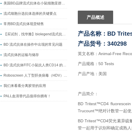
美国BD品牌流式抗体在小鼠细胞亚群研究中的应用与试剂选型指南
流式细胞分选抗体选择的关键要点
产品概述
常用BD流式抗体现货销售
产品名称：BD Trite
【买试剂，找华雅】biolegend流式抗体系列
产品货号：340298
BD 流式抗体在操作中出现的常见问题
英文名称：Animal-Free Recom
流式抗体的运输与储存
产品规格：50 Tests
BD 流式抗体FITC小鼠抗人类CD14 的主要作用
产品产地：美国
Roboscreen 人丁型肝炎病毒（HDV）RNA定量试剂盒检测原理
我们来看看分离胶管的应用
产品简介：
PALL血清替代品值得你拥有！
BD Tritest™CD4 fluores
Trucount™绝对计数管一起
BD Tritest™CD4荧光素异
管一起用于识别和确定成熟人类T淋