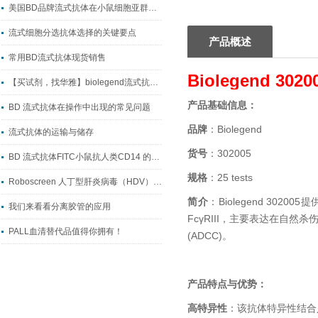
美国BD品牌流式抗体在小鼠细胞亚群研究中的应用与试剂选型指南
流式细胞分选抗体选择的关键要点
产品概述
常用BD流式抗体现货销售
Biolegend 3020
【买试剂，找华雅】biolegend流式抗体系列
产品基础信息：
BD 流式抗体在操作中出现的常见问题
品牌
：Biolegend
流式抗体的运输与储存
货号
：302005
BD 流式抗体FITC小鼠抗人类CD14 的主要作用
规格
：25 tests
Roboscreen 人丁型肝炎病毒（HDV）RNA定量试剂盒检测原理
简介
：Biolegend 302005
我们来看看分离胶管的应用
FcγRIII，主要表达在自
PALL血清替代品值得你拥有！
(ADCC)。
产品特点与优势：
高特异性
：该抗体特异性结合