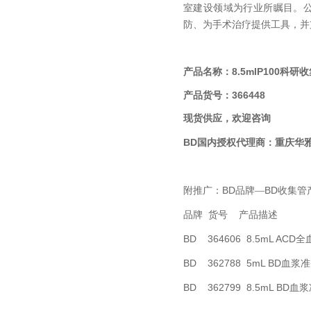
室建设领域为行业所瞩目。
防、为手术治疗提供工具，并
产品名称：8.5mlP100科研
产品货号：366448
现货供应，欢迎咨询
BD国内
授权代理商：
重庆华
BD
BD收集管
附推广：
品牌—
品牌
货号
产品描述
BD 364606 8.5mL ACD
全
BD 362788 5mL BD
血浆准
BD 362799 8.5mL BD
血浆