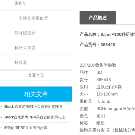
采血针
产品概述
一次性真空采血管
静脉留置针
产品名称：8.5mlP100科研
产品货号：366448
科研采血管
持针器
BDP100收集管参数
品牌 BD
查看全部
货号 366448
应用 血浆蛋白保存
相关文章
大小 16x100mm
采血量 8.5mL
Streck 血浆游离RNA采血管的管理与使用
盖型 BDHemogardM 安
盖色 透明
Streck血浆游离RNA采血管的作用与应用科普
标签 纸质
正确使用PRP采血管的步骤
细胞是否分离 是（机械法分