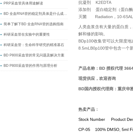
抗凝剂 K2EDTA
PRP采血管具体用途解读
添加剂 蛋白稳定剂（蛋白酶
BD 全血RNA管的稳定剂具体是什么成分？
灭菌 Radiation，10-6SAL
简单了解下BD 全血RNA管的选购指南
人类血浆含有大量的蛋白质，
解和修的影响。
科研采血管在实验中的重要性
BDp100收集管可以大限
科研采血管：生命科学研究的精准基石
8.5mLB0p100管中包
BD P800采血管的常见问题及解决方案
BD P800采血管的作用与原理分析
BD 授权代理 3664
产品名称：
现货供应，欢迎咨询
BD国内
授权代理商：
重庆华
热卖产品：
Stock Number Product De
CP-05 100% DMSO, 5ml 