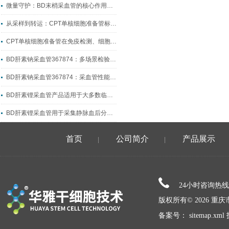
微量守护：BD末梢采血管的核心作用与临床价值
从采样到转运：CPT单核细胞准备管标准化制样全流程指南
CPT单核细胞准备管在免疫检测、细胞科研中的实操应用
BD肝素钠采血管367874：多场景检验采血的核心耗材
BD肝素钠采血管367874：采血管性能升级的典型代表
BD肝素锂采血管产品适用于大多数临床生化检测
BD肝素锂采血管用于采集静脉血后分离出血浆
首页
公司简介
产品展示
|
|
24小时咨询热
版权所有© 2026 
备案号：
sitemap.xml