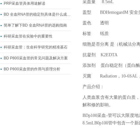
采血量 8.5mL
PRP采血管具体用途解读
盖型 BDHemogardM 安
BD 全血RNA管的稳定剂具体是什么成分？
盖色 透明
简单了解下BD 全血RNA管的选购指南
标签 纸质
科研采血管在实验中的重要性
细胞是否分离 是（机械法分
科研采血管：生命科学研究的精准基石
抗凝剂 K2EDTA
BD P800采血管的常见问题及解决方案
添加剂 蛋白稳定剂（蛋白酶
BD P800采血管的作用与原理分析
灭菌 Radiation，10-6SAL，
产品介绍：
人类血浆含有大量的蛋白质，
解和修的影响。
BDp100
采血-管可以大限度地
8.5mLB0p100管中包