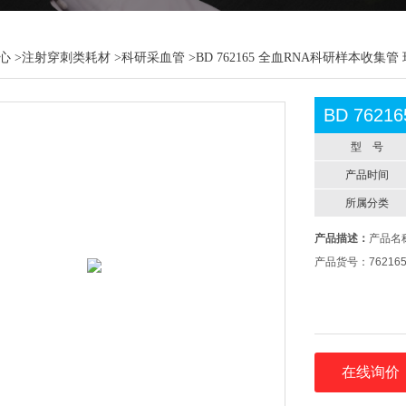
心
>
注射穿刺类耗材
>
科研采血管
>BD 762165 全血RNA科研样本收集管
BD 762
型 号
产品时间
所属分类
产品描述：
产品名称
产品货号：76216
在线询价