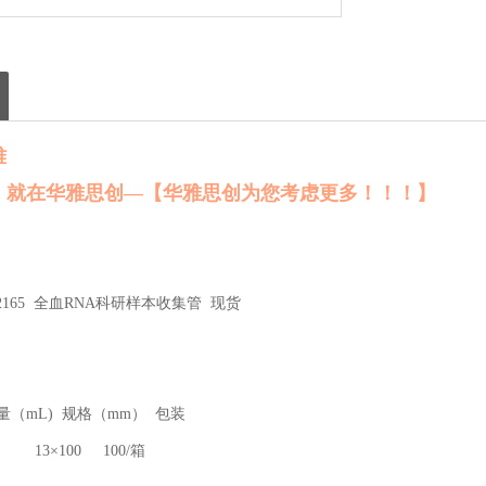
雅
 就在华雅思创—【华雅思创为您考虑更多！！！】
2165 全血RNA科研样本收集管 现货
（mL) 规格（mm） 包装
.5 13×100 100/箱