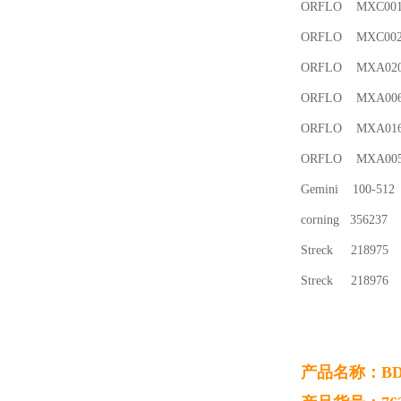
ORFLO MXC001 Mo
ORFLO MXC002 Mo
ORFLO MXA020 O
ORFLO MXA006 
ORFLO MXA016 M
ORFLO MXA005 M
Gemini 100-512
corning 3562
Streck 218975
Streck 218976
产品名称：
B