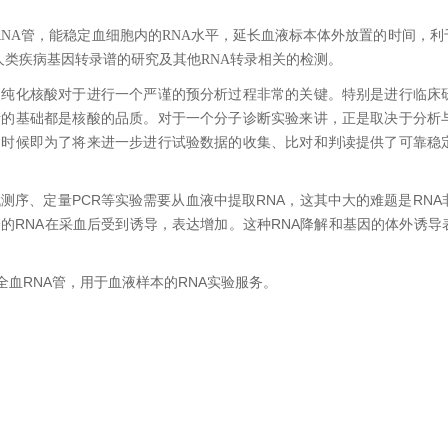
ne全血RNA管，能稳定血细胞内的RNA水平，延长血液标本体外放置的时间
测，人类疾病基因转录谱的研究及其他RNA转录相关的检测。
和纯化核酸对于进行一个严谨的预分析过程非常的关键。特别是进行临床
析的基础都是核酸的品质。对于一个分子诊断实验来讲，正是取决于分析
的时候即为了将来进一步进行试验数据的收集、比对和判读提供了可靠稳
测序、定量PCR等实验需要从血液中提取RNA，这其中大的难题是RN
的RNA在采血后受到诱导，表达增加。这种RNA降解和基因的体外诱
TM全血RNA管，用于血液样本的RNA实验服务。