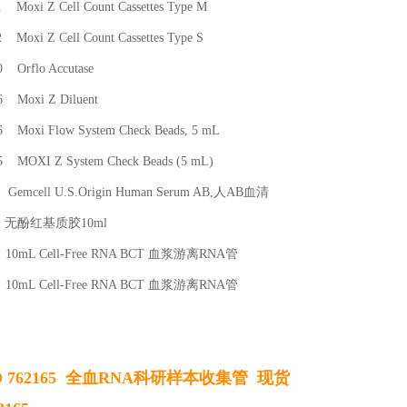
xi Z Cell Count Cassettes Type M
xi Z Cell Count Cassettes Type S
rflo Accutase
Moxi Z Diluent
oxi Flow System Check Beads, 5 mL
OXI Z System Check Beads (5 mL)
 Gemcell U.S.Origin Human Serum AB,人AB血清
37 无酚红基质胶10ml
 10mL Cell-Free RNA BCT 血浆游离RNA管
 10mL Cell-Free RNA BCT 血浆游离RNA管
D 762165 全血RNA科研样本收集管 现货