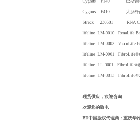
Cygnus F140
Cygnus F41
Streck 230581 RNA Co
lifeline LM-0010 RenaLi
lifeline LM-0002 VascuLife B
lifeline LM-0001 Fibr
lifeline LL-0001 Fib
lifeline LM-0013 Fibro
现货供应，欢迎咨询
欢迎您的致电
BD
中国授权代理商：重庆华