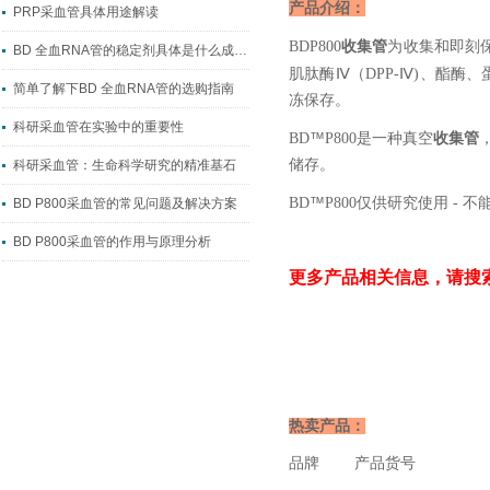
产品介绍：
PRP采血管具体用途解读
收集管
BD
P800
为收集和即刻保
BD 全血RNA管的稳定剂具体是什么成分？
Ⅳ
Ⅳ
肌肽酶
（DPP-
)、酯酶、
简单了解下BD 全血RNA管的选购指南
冻保存。
科研采血管在实验中的重要性
™
收集管
BD
P800是一种真空
储存。
科研采血管：生命科学研究的精准基石
™
BD
P800仅供研究使用 - 
BD P800采血管的常见问题及解决方案
BD P800采血管的作用与原理分析
更多产品相关信息，请搜
热卖产品：
品牌 产