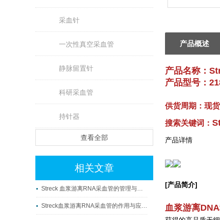
采血针
产品概述
一次性真空采血管
静脉留置针
产品名称：
S
产品型号：218
科研采血管
供货周期：现货
持针器
S
搜索关键词：
查看全部
产品详情
相关文章
[产品简介]
Streck 血浆游离RNA采血管的管理与使用
Streck血浆游离RNA采血管的作用与应用科普
血浆游离DN
获得的高品质无细