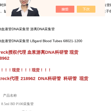
时间的保存血液（常温，72h），方便了我们的运输及处理，且该采
管
集
合。缺点就是该采集管是玻璃制造的，运输包装时需格外小心，而且盖子
Bgard血液管DNA采集管 游离DNA采
管
集
ard血液管DNA采集管 LBgard Blood Tubes 68021-1200
treck授权代理 血浆游离DNA科研管 现货
962
！！！现货！！！
现货！！！
treck代理
218962 DNA科研管 科研管 现货
货号 产品名称
5ml BD P100采
集
管