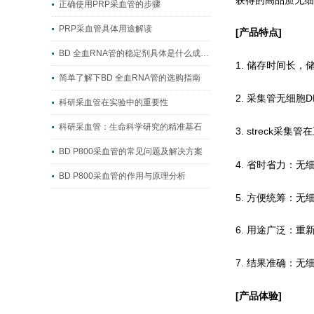
正确使用PRP采血管的步骤
PRP采血管具体用途解读
[产品特点]
BD 全血RNA管的稳定剂具体是什么成分？
1. 储存时间长
简单了解下BD 全血RNA管的选购指南
2. 采
管无细胞D
集
科研采血管在实验中的重要性
科研采血管：生命科学研究的精准基石
3. streck采
管在
集
BD P800采血管的常见问题及解决方案
4. 省时省力：
BD P800采血管的作用与原理分析
5. 方便统筹：
6. 用途广泛：
7. 结果准确：
[产品体验]