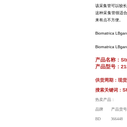
该采
管可以较长
集
这种采
管很适
集
来有点不方便。
Biomatrica L
Biomatrica LBg
产品名称：
S
产品型号：218
供货周期：现货
S
搜索关键词：
热卖产品：
品牌 产品
BD 366448 8.