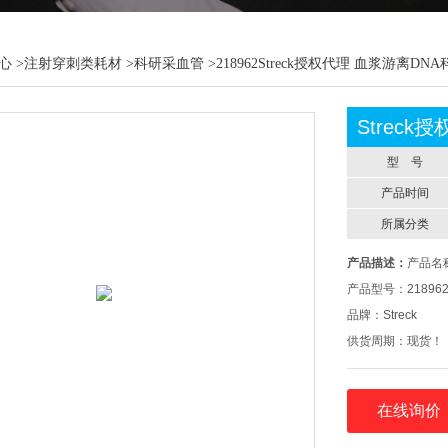
心
>
注射穿刺类耗材
>
科研采血管
>218962Streck授权代理 血浆游离DN
Strec
型 号
产品时间
所属分类
产品描述：
产品名称
产品型号：21896
品牌：Streck
供货周期：现货！
在线询价