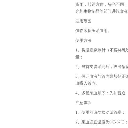
密闭，转运方便，头色不同
究和生物制品等部门进行血液
适用范围
供临床负压采血用。
使用方法
1、将瓶塞穿刺针（不要将乳
量；
2、当首支管采完后，拔出瓶
3、保证血液与管内附加剂正
血吸入管内。
4、多管采血顺序：先抽普通
注意事项
1、使用前请勿松动试管塞；
2、采血适宜温度为0℃-37℃