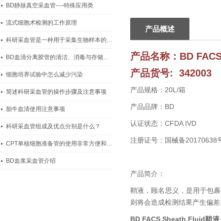
BD静脉真空采血管----特殊应用类
流式细胞术检测的工作原理
产品概述
科研采血管是一种用于采集生物样本的容器
产品名称：
BD FACS
BD血清分离胶管的清洁、消毒与存储方法
产品货号: 342003
细胞培养试验中怎么减少污染
产品规格：20L/箱
简述科研采血管的操作步骤及注意事项
产品品牌：BD
胎牛血清使用注意事项
认证状态：CFDA IVD
科研采血管组成及优点分别是什么？
注册证号：国械备20170638
CPT单核细胞准备管的使用非常方便和易于操作
BD血浆采血管介绍
产品简介：
鞘液，顾名思义，是用于包裹
则将会造成检测结果产生偏
BD FACS Sheath Fluid鞘液