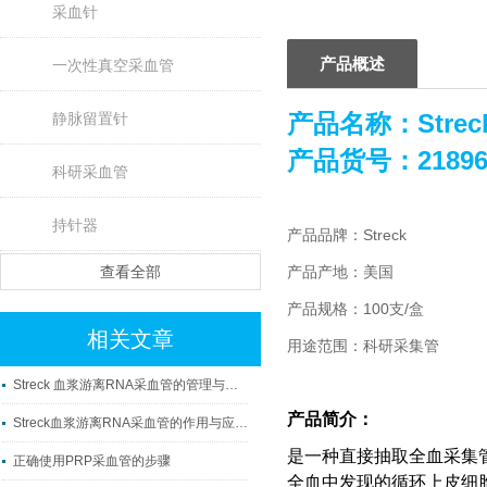
采血针
产品概述
一次性真空采血管
产品名称：
Stre
静脉留置针
产品货号：21896
科研采血管
持针器
产品品牌：Streck
查看全部
产品产地：美国
产品规格：100支/盒
相关文章
用途范围：科研采集管
Streck 血浆游离RNA采血管的管理与使用
产品简介：
Streck血浆游离RNA采血管的作用与应用科普
是一种直接抽取全血采集
正确使用PRP采血管的步骤
全血中发现的循环上皮细胞