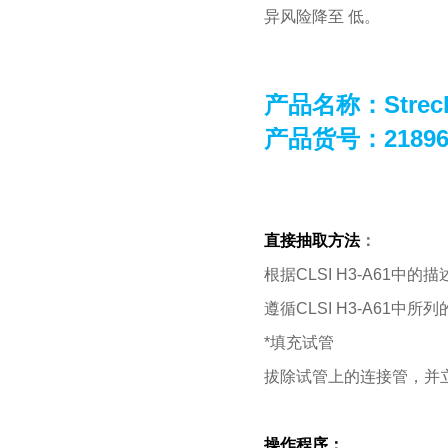
异风险降至 低。
产品名称：
Stre
产品货号：21896
直接抽取方法
：
根据CLSI H3-A61中的
遵循CLSI H3-A61中
*填充试管
拔除试管上的连接管，并
操作程序：