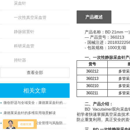
采血针
产品概述
一次性真空采血管
静脉留置针
产品名称：BD 21mm 一
— 产品货号：360213
- 国械注进：201832225
科研采血管
- 包装规格：1000支/箱
一、
一次性静脉采血针
产
持针器
货号
360212
多管采
查看全部
360213
多管采
360210
多管采
相关文章
360211
多管采
微创舒适与全域安全：康德莱采血针的核心产品优势
二、产品介绍：
BD Vacutainer双
康德莱采血针的多维应用场景解读
初学者快速掌握真空采血技术
防止重复利用。真正安全的直
一次性静脉采血针的安全管理与风险防范策略
三、BD
一次性静脉采血