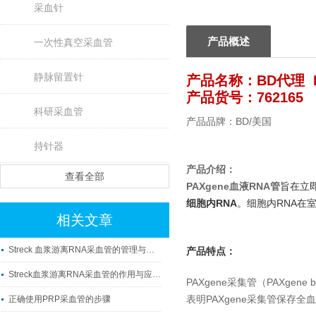
采血针
产品概述
一次性真空采血管
静脉留置针
产品名称：BD代理 Pa
产品货号：762165
科研采血管
产品品牌：BD/美国
持针器
产品介绍：
查看全部
PAXgene血液RNA管
旨在立
细胞内RNA
。细胞内RNA在室
相关文章
Streck 血浆游离RNA采血管的管理与使用
产品特点：
Streck血浆游离RNA采血管的作用与应用科普
PAXgene采集管（PAXge
表明PAXgene采集管保存全
正确使用PRP采血管的步骤