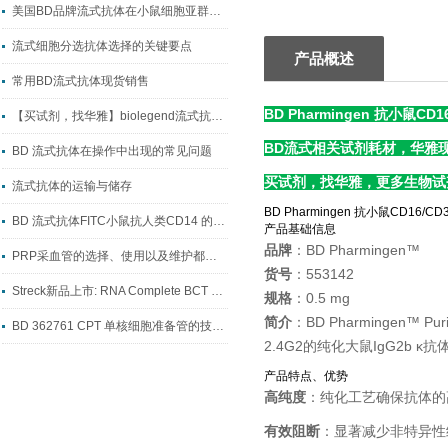
美国BD品牌流式抗体在小鼠细胞亚群研究中的应用与试剂选型指南
流式细胞分选抗体选择的关键要点
产品概述
常用BD流式抗体现货销售
BD Pharmingen 抗小鼠CD
【买试剂，找华雅】biolegend流式抗体系列
BD流式相关试剂耗材，华雅
BD 流式抗体在操作中出现的常见问题
买试剂，找华雅，更多生物试
流式抗体的运输与储存
BD Pharmingen 抗小鼠CD
BD 流式抗体FITC小鼠抗人类CD14 的主要作用
产品基础信息
品牌
：BD Pharmingen™
PRP采血管的选择、使用以及维护都是非常重要的环节
货号
：553142
Streck新品上市: RNA Complete BCT 保存管
规格
：0.5 mg
简介
：BD Pharmingen™ 
BD 362761 CPT 单核细胞准备管的技术解析
2.4G2的纯化大鼠IgG2b κ
产品特点、优势
高纯度
：纯化工艺确保抗体的
有效阻断
：显著减少非特异性