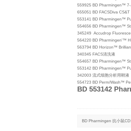
559925 BD Pharmingen™ 7
655051 BD FACSDiva CS&T
553141 BD Pharmingen™ Pur
554656 BD Pharmingen™ Sta
345249 Accudrop Fluorescen
564220 BD Pharmingen'™ H
563794 BD Horizon™ Brilliant
340345 FACS清洗液
554657 BD Pharmingen™ Sta
553142 BD Pharmingen™ Pur
342003 流式细胞分析用鞘液
554723 BD Perm/Wash™ Per
BD 553142 Ph