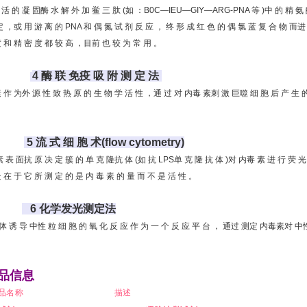
活 的 凝 固酶 水 解 外 加 鲎 三 肽 (如 ：B0C—IEU—GIY—ARG-PNA 等 )中 的 精 氨 
定 ，或 用 游 离 的 PNA 和 偶 氮 试 剂 反 应 ， 终 形 成 红 色 的 偶 氯 蓝 复 合 物 而
 和 精 密 度 都 较 高 ，目前 也 较 为 常 用 。
4 酶 联 免疫 吸 附 测 定 法
 作 为外 源 性 致 热 原 的 生 物 学 活 性 ，通 过 对 内毒 素刺 激 巨噬 细 胞 后 产 生 
5 流 式 细 胞 术(flow cytometry)
素 表 面抗 原 决 定 簇 的 单 克 隆抗 体 (如 抗 LPS单 克 隆 抗 体 )对 内毒 素 进 行 荧 光
 在 于 它 所 测 定 的 是 内 毒 素 的 量 而 不 是 活 性 。
6 化学发光测定法
 体 诱 导 中性 粒 细 胞 的 氧 化 反 应 作 为 一 个 反 应 平 台 ， 通过 测定 内毒素
品信息
品名称
描述