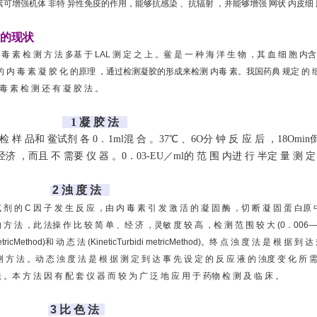
素可增强机体 非特 异性免疫的作用，能够抗感染 、抗辐射 ，并能够增强 网状 内皮细 胞 的 活
的现状
毒 素 检 测 方 法 多基 于 LAL 测 定 之 上 。鲎 是 一 种 海 洋 生 物 ，其 血 细 胞 内含
的 内 毒 素 凝 胶 化 的原理 ，通过检测凝胶的形成来检测 内毒 素。我国药典 规定 的 细 菌 内毒 素 
毒 素 检 测 还 有 凝 胶 法 。
1 凝 胶 法
 样 品和 鲎试剂 各 0．1ml混 合 。37℃ 、6O分 钟 反 应 后 ，18O
min
济 ，而且 不 需要 仪 器 。0．03
-
EU／ml的 范 围 内进 行 半定 量 测 定
2 浊 度 法
试 剂 的 C 因 子 发 生 反 应 ，由 内 毒 素 引 发 激 活 的 凝 固 酶 ，切 断 凝 固 
 法 ，此 法操 作 比 较 简 单 、经 济 ，灵敏 度 较 高 ，检 测 范 围 较 大 (0．006—3
imetricMethod)和 动 态 法 (KineticTurbidi metricMethod)。终 点 浊 度 法 是 根 
测 方 法 。动 态 浊 度 法 是 根 据 测 定 到 达 事 先 设 定 的 反 应 液 的 浊度 变 化 所 
 。本 方 法 因 有 配 套 仪 器 而 较 为 广 泛 地 应 用 于 药物 检 测 及 临 床 。
3 比 色 法