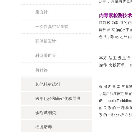
活性 ，适 量的 内毒
采血针
内毒素检测技术
目前 较 为常 用 的 内 
一次性真空采血管
能被 皮 克 (pg)水平 
色 法，除 此 之 外 内
静脉留置针
科研采血管
本方 法主 要是待 检
操作 比较简单 、经
持针器
其他耗材试剂
根 据 内 毒 素 与 鲎
，是用浊度仪定 量 的 方
医用化验和基础化验器具
(EndopointTurbid
的 关 系 的 一 种 检 
诊断试剂类
系 的 一种 分 析 方 法
细胞培养