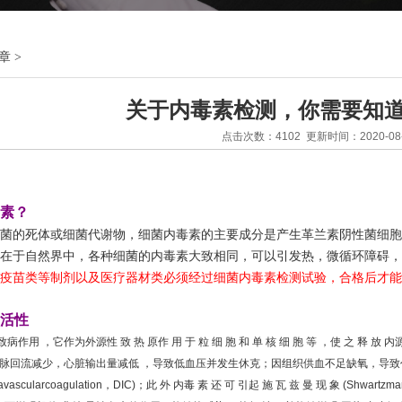
章
>
关于内毒素检测，你需要知
点击次数：4102 更新时间：2020-08-
素？
菌的死体或细菌代谢物，细菌内毒素的主要成分是产生革兰素阴性菌细胞
在于自然界中，各种细菌的内毒素大致相同，可以引发热，微循环障碍，
疫苗类等制剂以及医疗器材类必须经过细菌内毒素检测试验，合格后才能
活性
作用 ，它作为外源性 致 热 原作 用 于 粒 细 胞 和 单 核 细 胞 等 ，使 之 
静脉回流减少，心脏输出量减低 ，导致低血压并发生休克；因组织供血不足缺氧，导
intravascularcoagulation，DIC)；此 外 内毒 素 还 可 引起 施 瓦 兹 曼 现 象 (Sh