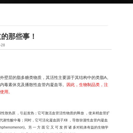
道的那些事！
28
外壁层的脂多糖类物质，其活性主要源于其结构中的类脂A。
内毒素休克及播散性血管内凝血等。
因此，生物制品类，注
使用。
释 放 内源性致热原 ，引起发热；它可激活血管活性物质的释放 ，使末梢血管扩
致代谢性酸中毒；同时，它可活化凝血因子Ⅻ ，导致弥漫性血管内凝血
wartzmanphenomenon)。另 一 方 面 它 又 可 发 挥 诸 多对机体有益的生物学