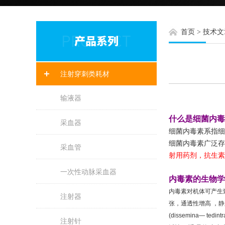
首页
>
技术文
注射穿刺类耗材
输液器
什么是细菌内毒
采血器
细菌内毒素系指细
细菌内毒素广泛存
采血管
射用药剂，抗生素
一次性动脉采血器
内毒素的生物学
内毒素对机体可产生致病
注射器
张，通透性增高 ，
(dissemina— ted
注射针