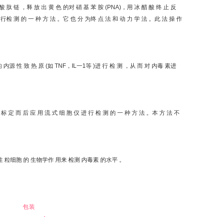
酸 肽 链 ，释 放 出 黄 色 的对 硝 基 苯 胺 (PNA)，用 冰 醋 酸 终 止 反
进 行检 测 的 一 种 方 法 。它 也 分 为终 点 法 和 动 力 学 法 。此 法 操 作
的 内源 性 致 热 原 (如 TNF，IL一1等 )进 行 检 测 ，从 而 对 内毒 素进
 标 定 而 后 应 用 流 式 细 胞 仪 进 行 检 测 的 一 种 方 法 。本 方 法 不
对 中性 粒细胞 的 生物学作 用来 检测 内毒素 的水平 。
包装