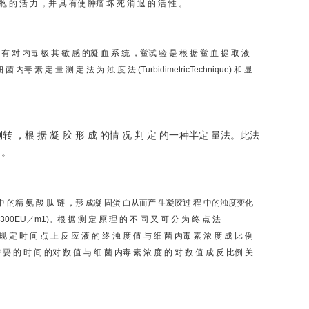
 力 ，并 具 有使 肿瘤 坏 死 消 退 的 活 性 。
 有 对 内毒 极 其 敏 感 的凝 血 系 统 ，鲎试 验 是 根 据 鲎 血 提 取 液
定 量 测 定 法 为 浊 度 法 (TurbidimetricTechnique) 和 显
倒转 ，根 据 凝 胶 形 成 的情 况 判 定 的一种半定 量法。此法
 。
蛋 白原 中 的精 氨 酸 肽 链 ，形 成凝 固蛋 白从而产 生凝胶过 程 中的浊度变化
00EU／m1)。根 据 测 定 原 理 的 不 同 又 可 分 为 终 点 法
据 到 达 规 定 时 间 点 上 反 应 液 的 终 浊 度 值 与 细 菌 内毒 素 浓 度 成 比 例
需 要 的 时 间 的对 数 值 与 细 菌 内毒 素 浓 度 的 对 数 值 成 反 比例 关