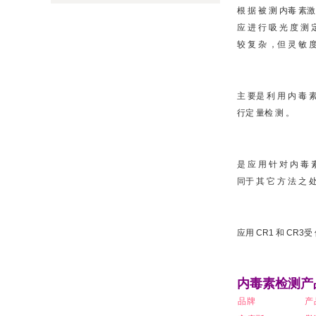
根 据 被 测 内毒 素激 
应 进 行 吸 光 度 测 
较 复 杂 ，但 灵 敏 度
主 要是 利 用 内 毒 素
行定 量检 测 。
是 应 用 针 对 内 毒 
同于 其 它 方 法 之 处
应用 CR1 和 CR3受
内毒素检测
产
品牌
产