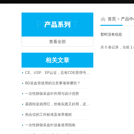
首页
>
产品中
暂时没有信息
查看全部
共 0 条记录，当前 1
相关文章
CE、USP、EP认证，且有CDE受理号--这个冻存液别错过
BD采血管使用的注意事项有哪些？
一次性静脉采血针作用与设计优势
基因转染就用它，价格实惠又好用，还可以免费试用？
热合仪的工作标准及保养规程
一次性静脉采血针设备使用指南