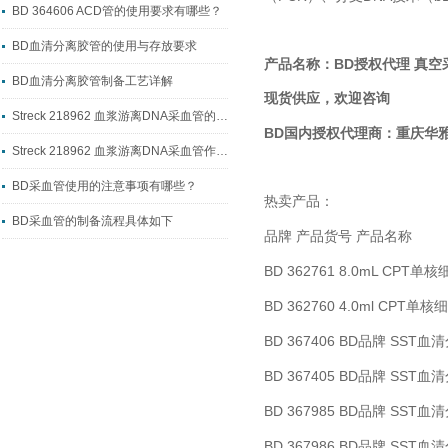
BD 364606 ACD管的使用要求有哪些？
BD血清分离胶管的使用与存放要求
BD授权代理 真空
产品名称：
BD血清分离胶管制备工艺详解
现货供应，欢迎咨询
Streck 218962 血浆游离DNA采血管的制备工艺流程
BD国内
授权代理商：
重庆华
Streck 218962 血浆游离DNA采血管作用详解
BD采血管使用的注意事项有哪些？
热卖产品：
BD采血管的制备流程具体如下
品牌
产品货号
产品名称
BD 362761 8.0mL CPT
单核
BD 362760 4.0ml CPT
单核细
BD 367406 BD
SST
品牌
血清
BD 367405 BD
SST
品牌
血清
BD 367985 BD
SST
品牌
血清
BD 367986 BD
SST
品牌
血清