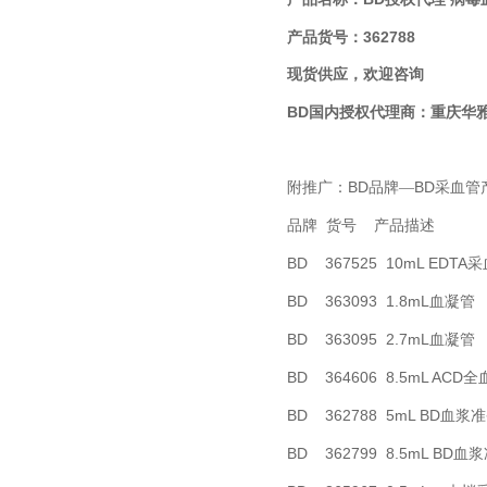
362788
产品货号：
现货供应，欢迎咨询
BD国内
授权代理商：
重庆华
BD
BD
附推广：
品牌—
采血管
品牌
货号
产品描述
BD 367525 10mL EDTA
采
BD 363093 1.8mL
血凝管
BD 363095 2.7mL
血凝管
BD 364606 8.5mL ACD
全
BD 362788 5mL BD
血浆准
BD 362799 8.5mL BD
血浆