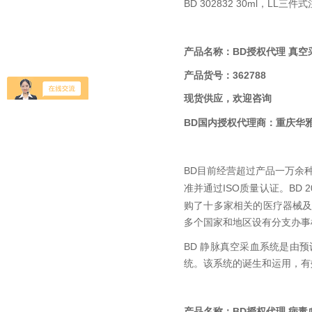
BD 302832 30ml
LL
，
三件式
产品名称：
BD授权代理 真空
产品货号：362788
现货供应，欢迎咨询
BD国内
授权代理商：
重庆华
BD
目前经营超过产品一万余
ISO
BD 2
准并通过
质量认证。
购了十多家相关的医疗器械
多个国家和地区设有分支办事
BD
静脉真空采血系统是由预
统。该系统的诞生和运用，有
BD授权代理 病毒
产品名称：