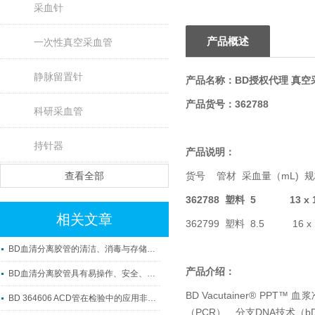
采血针
产品概述
一次性真空采血管
静脉留置针
产品名称：
BD授权代理 真空
产品货号：362788
科研采血管
持针器
产品说明：
查看全部
货号 管材 采血量（mL)
362788 塑料 5 13 x 
相关文章
362799 塑料 8.5 16 x
BD血清分离胶管的清洁、消毒与存储方法
产品介绍：
BD血清分离胶管具有易操作、安全、准确及可重复性等优点
BD Vacutainer® 
BD 364606 ACD管在检验中的应用非常广泛
（PCR）、分支DNA技术（