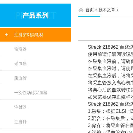
首页
>
技术文章
>
注射穿刺类耗材
Streck 218962
输液器
使用前请仔细阅读说明
在采集血液前，请确保
采血器
在采集血液时，请使用
在采集血液后，请将采
采血管
将采血管放入离心机中，
将离心后的血浆转移到
一次性动脉采血器
如果需要保存血浆样本，
Streck 218962 
注射器
1.采集：根据CLSI H
2.混合：在采集后，立
注射针
3.储存：将采血管在室温
4.运输：采血管在6-3