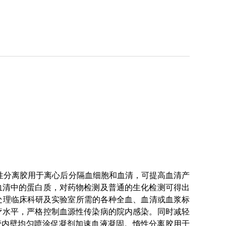
惰性分离胶用于离心后分隔血细胞和血清，可提高血清产
血清中的蛋白质，对药物检测及普通的生化检测可得出
运输和处理临床科研及实验室所需的各种全血、血清或血浆标
疗水平，严格控制血源性传染病的院内感染。同时减轻
管内壁均匀喷涂促凝剂加速血液凝固。惰性分离胶用于