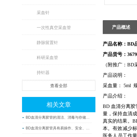
采血针
产品概述
一次性真空采血管
静脉留置针
产品名称：BD品
产品货号：3679
科研采血管
（附推广：BD
持针器
产品说明：
采血量： 5ml 
查看全部
产品介绍：
相关文章
BD
血清分离胶
量，保持血清
BD血清分离胶管的清洁、消毒与存储方法
真实的结果。B
本。有效减少
BD血清分离胶管具有易操作、安全、准确及可重复性等优点
医务人员工作量