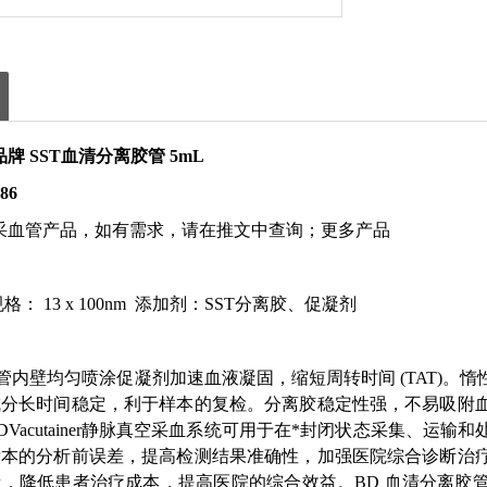
牌 SST血清分离胶管 5mL
86
采血管产品，如有需求，请在推文中查询；更多产品
规格： 13 x 100nm 添加剂：SST分离胶、促凝剂
管内壁均匀喷涂促凝剂加速血液凝固，缩短周转时间 (TAT)。
成分长时间稳定，利于样本的复检。分离胶稳定性强，不易吸附
DVacutainer静脉真空采血系统可用于在*封闭状态采集、
标本的分析前误差，提高检测结果准确性，加强医院综合诊断治
，降低患者治疗成本，提高医院的综合效益。BD 血清分离胶