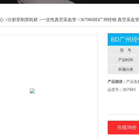
心
>
注射穿刺类耗材
>
一次性真空采血管
>367986BD广州经销 真空采血
BD广州经
型 号
产品时间
所属分类
产品描述：
产品名
品货号：367983
在线询价