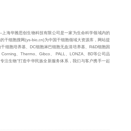
—上海华雅思创生物科技有限公司是一家为生命科学领域内的
胞搜网(ys-bio,cn)为中国干细胞领域大资源库，网站提
胎干细胞培养基、DC细胞淋巴细胞无血清培养基、R&D细胞因
、Corning、Thermo、Gibco、 PALL、LONZA、BD等公司品
gy 卓yue服务 专注生物"打造中华民族全新服务体系，我们与客户携手一起