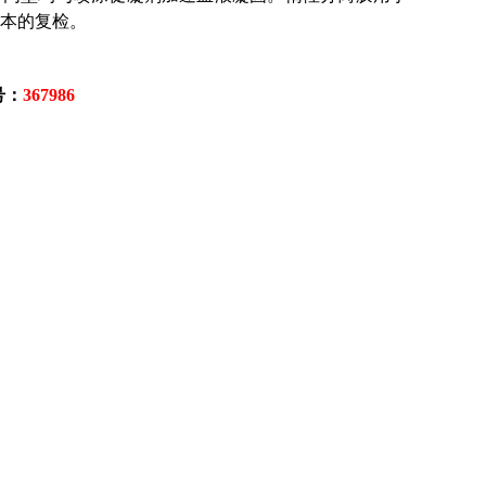
本的复检。
：
367986