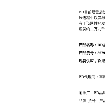
BD
目前经营超
展进程中以其
有了飞跃性的发
雇员约二万九千
产品名称：BD品
产品货号：3679
现货供应，欢迎
BD代理商：
重
附推广：BD品
品牌 货号 产