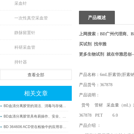
采血针
产品概述
一次性真空采血管
静脉留置针
上网搜索：BD广州代理商、B
买试剂 找华雅
科研采血管
更多生物试剂 就在华雅思创
持针器
查看全部
产品名称：6mL肝素管(肝素钠
产品货号：367878
相关文章
产品说明：
货号 管材 采血量（m
BD血清分离胶管的清洁、消毒与存储方法
367878 PET 6.0 13 
BD血清分离胶管具有易操作、安全、准确及可重复性等优点
产品介绍 ：
BD 364606 ACD管在检验中的应用非常广泛