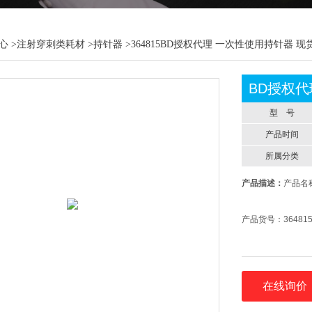
心
>
注射穿刺类耗材
>
持针器
>364815BD授权代理 一次性使用持针器 现
BD授权代
型 号
产品时间
所属分类
产品描述：
产品名
产品货号：36481
在线询价