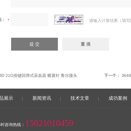
码：
请输入计算结果（填写
38BD 21G按键回弹式采血器 蝶翼针 鲁尔接头
下一个：
36
品展示
新闻资讯
技术文章
成功案例
|
|
|
15021010459
小时咨询热线：