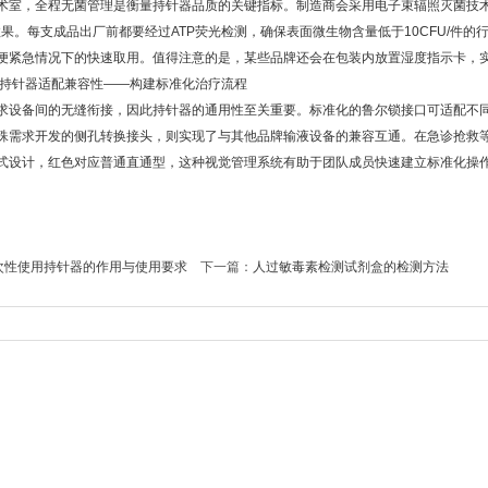
，全程无菌管理是衡量持针器品质的关键指标。制造商会采用电子束辐照灭菌技术
效果。每支成品出厂前都要经过ATP荧光检测，确保表面微生物含量低于10CFU/件
便紧急情况下的快速取用。值得注意的是，某些品牌还会在包装内放置湿度指示卡，
持针器适配兼容性——构建标准化治疗流程
备间的无缝衔接，因此持针器的通用性至关重要。标准化的鲁尔锁接口可适配不同规格
殊需求开发的侧孔转换接头，则实现了与其他品牌输液设备的兼容互通。在急诊抢救
式设计，红色对应普通直通型，这种视觉管理系统有助于团队成员快速建立标准化操
一次性使用持针器的作用与使用要求
下一篇：
人过敏毒素检测试剂盒的检测方法