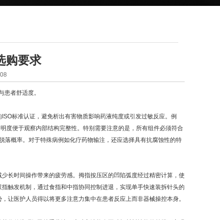
选购要求
08
与患者舒适度。
SO标准认证，避免析出有害物质影响药液纯度或引发过敏反应。例
透明度便于观察内部结构完整性。特别需要注意的是，所有组件必须符合
和微粒脱落概率。对于特殊病例如化疗药物输注，还应选择具有抗腐蚀性的特
少长时间操作带来的疲劳感。拇指按压区的凹陷弧度经过精密计算，使
双指触发机制，通过食指和中指协同控制进退，实现单手快速装拆针头的
势，让医护人员得以将更多注意力集中在患者反应上而非器械操控本身。