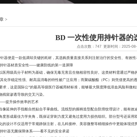
章
>
BD 一次性使用持针器的
点击次数：747 更新时间：2025-08-
器便是一款低调却关键的耗材，其选购质量直接关系到注射治疗的安全性、有效性
用持针器
材质安全性——健康防线的第一道屏障
用级高分子材料为基础，确保无毒无害且生物相容性良好。这类材料需通过严格的I
因其化学稳定性强、耐高温消毒的特性被广泛应用；而聚碳酸酯（PC）则凭借更高的
VI类塑料要求，这是国际公*的最高等级医疗器械用材标准，能够最大限度降低溶血风险
物残留渗透导致的交叉污染。
——提升操作效率的艺术
延伸的手指般自然贴合手掌曲线。流线型的握柄造型配合防滑纹理设计，能有效减
角度形成最佳力学夹角，既保证穿刺力度又避免过度用力损伤组织。部分型号还采用
化的设计不仅适用于常规静脉注射，在儿科接种、美容微整等精细操作中更能体现优
持针器无菌保障体系——看不见的安全承诺