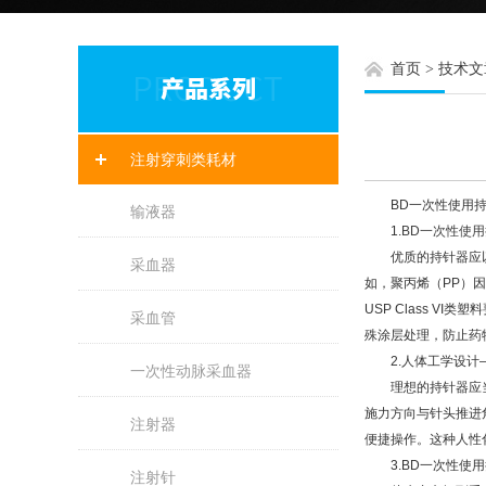
首页
>
技术文
注射穿刺类耗材
BD一次性使用持针
输液器
1.
BD一次性使
优质的持针器应以医
采血器
如，聚丙烯（PP）
USP Class 
采血管
殊涂层处理，防止药
2.人体工学设计
一次性动脉采血器
理想的持针器应当像
施力方向与针头推进
注射器
便捷操作。这种人性
3.BD一次性使用
注射针