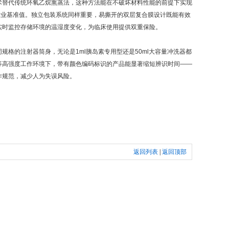
替代传统环氧乙烷熏蒸法，这种方法能在不破坏材料性能的前提下实现
的行业基准值。独立包装系统同样重要，易撕开的双层复合膜设计既能有效
实时监控存储环境的温湿度变化，为临床使用提供双重保险。
的注射器筒身，无论是1ml胰岛素专用型还是50ml大容量冲洗器都
等高强度工作环境下，带有颜色编码标识的产品能显著缩短辨识时间——
作规范，减少人为失误风险。
返回列表
|
返回顶部