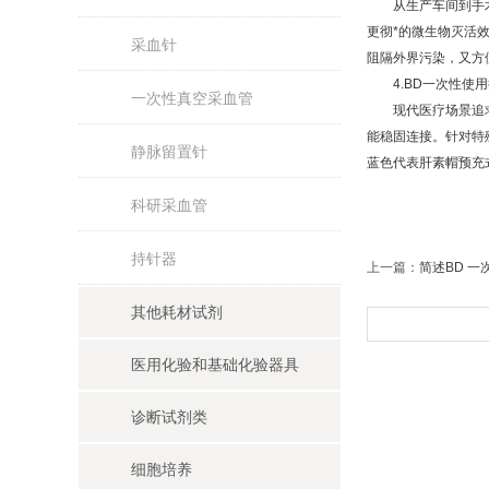
从生产车间到手术室
更彻*的微生物灭活
采血针
阻隔外界污染，又方
4.BD一次性使用
一次性真空采血管
现代医疗场景追求设
能稳固连接。针对特
静脉留置针
蓝色代表肝素帽预充
科研采血管
持针器
上一篇：
简述BD 
其他耗材试剂
医用化验和基础化验器具
诊断试剂类
细胞培养