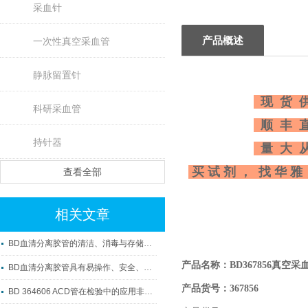
采血针
产品概述
一次性真空采血管
静脉留置针
现 货 供
科研采血管
顺 丰 直
持针器
量 大 从
买 试 剂 ， 找 华 雅
查看全部
相关文章
BD血清分离胶管的清洁、消毒与存储方法
产品名称：
BD367856真空采
BD血清分离胶管具有易操作、安全、准确及可重复性等优点
产品货号：367856
BD 364606 ACD管在检验中的应用非常广泛