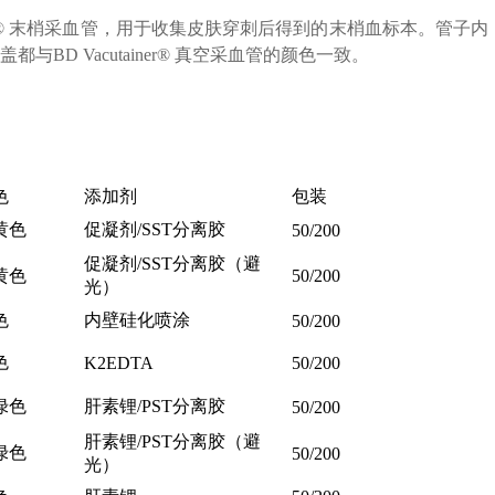
tainer® 末梢采血管，用于收集皮肤穿刺后得到的末梢血标本。
与BD Vacutainer® 真空采血管的颜色一致。
色
添加剂
包装
黄色
促凝剂/SST分离胶
50/200
促凝剂/SST分离胶（避
黄色
50/200
光）
色
内壁硅化喷涂
50/200
色
K2EDTA
50/200
绿色
肝素锂/PST分离胶
50/200
肝素锂/PST分离胶（避
绿色
50/200
光）