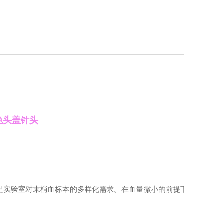
色头盖针头
足实验室对末梢血标本的多样化需求。在血量微小的前提下