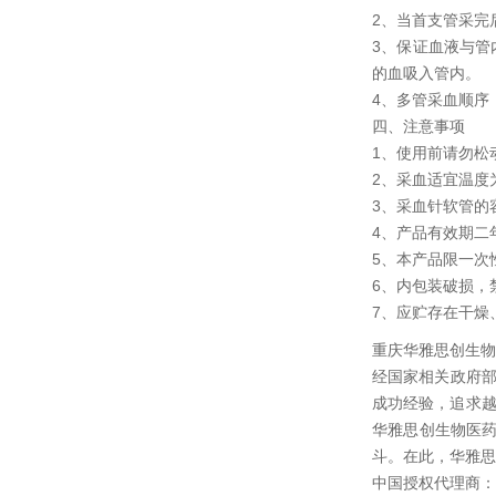
2、当首支管采完
3、保证血液与管
的血吸入管内。
4、多管采血顺序
四、注意事项
1、使用前请勿松
2、采血适宜温度为
3、采血针软管的容
4、产品有效期二
5、本产品限一次
6、内包装破损，
7、应贮存在干燥
重庆华雅思创生物
经国家相关政府部
成功经验，追求越
华雅思创生物医
斗。在此，华雅思
中国授权代理商：