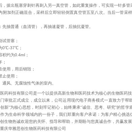
后，拔出瓶塞穿刺针再刺入另一真空管，如此重复操作，可实现一针多管
内附加剂正确混合，采样后立即轻轻倒置真空管五至八次。当后一管采样完
：先抽普通（血清管），再抽速凝管，后抽抗凝管。
动试管塞；
0℃-37℃；
积约为0.4ml；
年；
性使用，用后销毁；
禁止使用；
、通风、无腐蚀性气体的室内。
医药科技有限公司是一个以提供高新生物和医药技术为核心的生物医药技术
门审批正式成立，成立以来，公司运用现代电子商务模式一直致力于帮助
创新"为核心思想，时刻牢记初心，始终秉承“诚信、思考、研究"的哲学
药作为生命科学领域内的一份子，我们郑重向客户承诺：为客户精心挑选
创生物热诚欢迎您的关怀、指导和帮助，并期盼与您真诚合作，共赢发展
重庆华雅思创生物医药科技有限公司