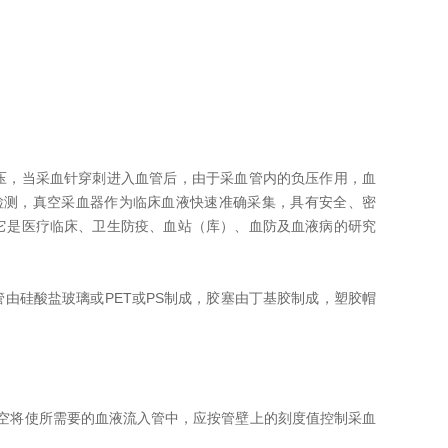
压，当采血针穿刺进入血管后，由于采血管内的负压作用，血
检测，真空采血器作为临床血液快速准确采集，具有安全、密
它是医疗临床、卫生防疫、血站（库）、血防及血液病的研究
由硅酸盐玻璃或PET或PS制成，胶塞由丁基胶制成，塑胶帽
空将使所需要的血液流入管中，应按管壁上的刻度值控制采血