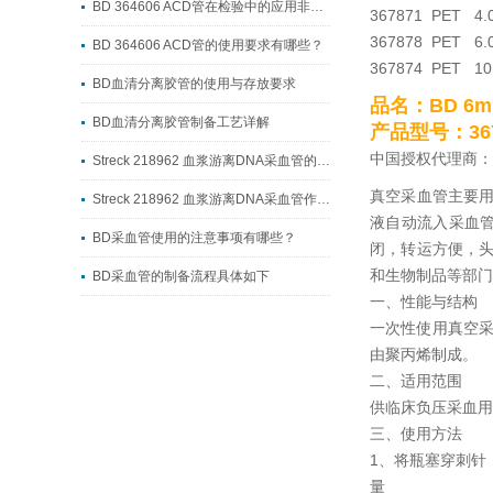
BD 364606 ACD管在检验中的应用非常广泛
367871 PET 
367878 PET 
BD 364606 ACD管的使用要求有哪些？
367874 PET 
BD血清分离胶管的使用与存放要求
品名：
BD 
BD血清分离胶管制备工艺详解
产品型号：367
中国授权代理商：
Streck 218962 血浆游离DNA采血管的制备工艺流程
真空采血管主要
Streck 218962 血浆游离DNA采血管作用详解
液自动流入采血
BD采血管使用的注意事项有哪些？
闭，转运方便，
和生物制品等部门
BD采血管的制备流程具体如下
一、性能与结构
一次性使用真空采
由聚丙烯制成。
二、适用范围
供临床负压采血用
三、使用方法
1、将瓶塞穿刺针
量