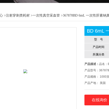
心
>
注射穿刺类耗材
>
一次性真空采血管
>367878BD 6mL 一次性肝
BD 6m
型 号
产品时间
所属分类
产品描述：
品名：
产品型号：36787
产品规格： 1000支
产品产地： 美国
产品商标： 美国B
注册证号：国械注进2
在线询价