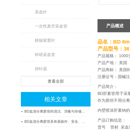
采血针
产品概述
一次性真空采血管
静脉留置针
品名：
BD 
产品型号：367
科研采血管
产品规格： 1000
产品产地： 美国
持针器
产品商标： 美国B
注册证号：国械注进2
查看全部
产品简介：
BD肝素管用于采
相关文章
作为那些不用分离
内壁喷涂肝素钠的
BD血清分离胶管的清洁、消毒与存储方法
产品订购信息：
BD血清分离胶管具有易操作、安全、准确及可重复性等优点
货号 管材 采血