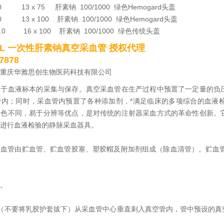
4.0 13 x 75 肝素钠 100/1000 绿色Hemogard头盖
6.0 13 x 100 肝素钠 100/1000 绿色Hemogard头盖
10.0 16 x 100 肝素钠 100/1000 绿色传统头盖
6mL 一次性肝素钠真空采血管 授权代理
878
重庆华雅思创生物医药科技有限公司
用于血液标本的采集与保存。真空采血管在生产过程中预置了一定量的负
管内；同时，采血管内预置了各种添加剂，*满足临床的多项综合的血液
头色不同，易于分辨等优点，是对传统的注射器采血方式的革命性创新。
进行血液检验的静脉采血器具。
血管由贮血管、贮血管胶塞、塑胶帽及附加剂组成（除血清管）。贮血管
。
（不要将乳胶护套拔下）从采血管中心垂直刺入真空管内，管中预设的真