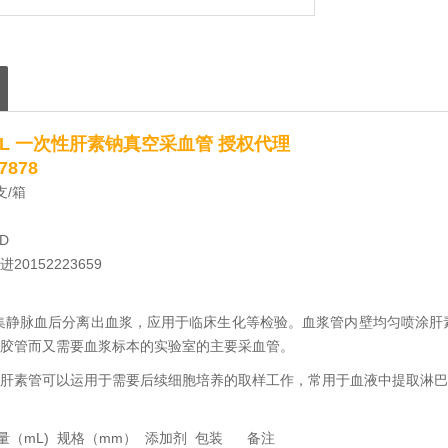
6mL 一次性肝素钠真空采血管 授权代理
878
支/箱
D
0152223659
集静脉血后分离出血浆，应用于临床生化等检验。血浆管内壁均匀喷涂肝
胶管而又需要血浆标本的实验室的主要采血管。
肝素管可以运用于需要后续细胞培养的取样工作，常用于血液中提取淋巴
量（mL) 规格（mm） 添加剂 包装 备注