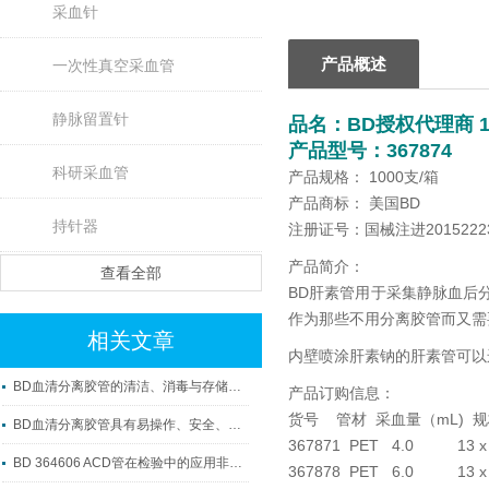
采血针
产品概述
一次性真空采血管
静脉留置针
品名：
BD授权代理商 
产品型号：367874
科研采血管
产品规格： 1000支/箱
产品商标： 美国BD
持针器
注册证号：国械注进20152223
产品简介：
查看全部
BD肝素管用于采集静脉血后
作为那些不用分离胶管而又需
相关文章
内壁喷涂肝素钠的肝素管可以
BD血清分离胶管的清洁、消毒与存储方法
产品订购信息：
货号 管材 采血量（mL) 
BD血清分离胶管具有易操作、安全、准确及可重复性等优点
367871 PET 4.0 13 x
BD 364606 ACD管在检验中的应用非常广泛
367878 PET 6.0 13 x