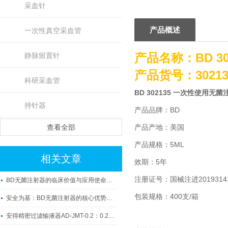
采血针
产品概述
一次性真空采血管
产品名称：
BD 
静脉留置针
产品货号：30213
科研采血管
BD 302135 一次性使用无菌
持针器
产品品牌：BD
查看全部
产品产地：美国
产品规格：5ML
相关文章
效期：5年
注册证号：国械注进20193141
BD无菌注射器的临床价值与应用使命解读
包装规格：400支/箱
安全为基：BD无菌注射器的核心优势解析
安得精密过滤输液器AD-JMT-0.2：0.2μm超微过滤，临床静脉输注安全优选