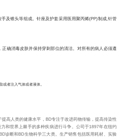
及锥头等组成。针座及护套采用医用聚丙烯(PP)制成,针管
，正确消毒皮肤并保持穿刺部位的清洁。对所有的病人必须遵
抽取或者注入气体或者液体。
于提高人类的健康水平，BD专注于改进药物传输，提高传染性
力和世界上棘手的多种疾病进行斗争。公司于1897年在纽约
BD诊断和BD生物科学三大类。生产销售包括医用耗材、实验