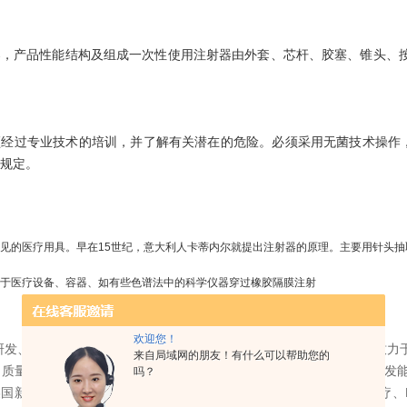
，产品性能结构及组成一次性使用注射器由外套、芯杆、胶塞、锥头、按手
须经过专业技术的培训，并了解有关潜在的危险。必须采用无菌技术操作
规定。
见的医疗用具。早在15世纪，意大利人卡蒂内尔就提出注射器的原理。主要用针头
于医疗设备、容器、如有些色谱法中的科学仪器穿过橡胶隔膜注射
欢迎您！
研发、生产和销售医疗设备，医疗系统和试剂的医疗技术公司之一，致力
来自局域网的朋友！有什么可以帮助您的
质量和速度，推进新型药物和疫苗的研发与生产。BD公司具有*的研发能
吗？
国新泽西州的富兰克林湖，业务遍及全球。公司的业务可分为BD医疗、