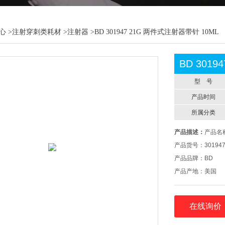
心
>
注射穿刺类耗材
>
注射器
>BD 301947 21G 两件式注射器带针 10ML
BD 301
型 号
产品时间
所属分类
产品描述：
产品名称
产品货号：30194
产品品牌：BD
产品产地：美国
产品规格：10ML
在线询价