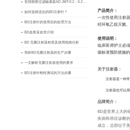
安得精密过滤输液器AD-JMT-0.2：0.2μm超微过滤，临床静脉输注安全优选
产品简介：
如何选择适合的BD注射针？
一次性使用注射器
BD注射针的使用后的处理方法
经环氧乙烷灭菌。
BD血浆采血管介绍
使用说明：
BD 无菌注射器材质及使用指南分析
临床医师护士必
循标准预防措施的
简析BD无菌注射器的生产步骤
一文解析无菌注射器使用的要求
关于注射器：
BD注射针刚性测试的方法步骤
注射器是一种常
注射器也可以用
品牌简介：
BD是世界上大的
疾病和癌症诊断的
成立，总部位于美