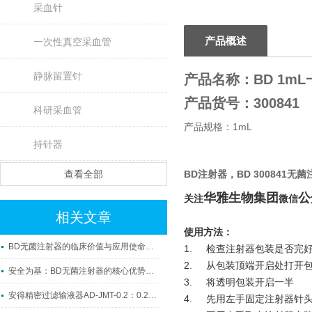
采血针
产品概述
一次性真空采血管
静脉留置针
产品名称：BD 1m
产品货号：300841
科研采血管
产品规格：1mL
持针器
查看全部
BD注射器
，BD 300841
华雅生物集团
公
关注
微信
相关文章
使用方法：
BD无菌注射器的临床价值与应用使命解读
1. 检查注射器包装是否完
2. 从包装顶端开启处打开
安全为基：BD无菌注射器的核心优势解析
3. 将透明包装开启一半
安得精密过滤输液器AD-JMT-0.2：0.2μm超微过滤，临床静脉输注安全优选
4. 先用左手固定注射器针