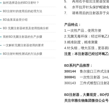
5. 再用右手取出注射器安
如何选择适合的BD注射针？
6. 水平拉开针头保护帽避
BD注射针的使用后的处理方法
7. 请将用后的注射器弃于
BD血浆采血管介绍
产品特点：
BD 无菌注射器材质及使用指南分析
1.一次性产品，使用方便
2.无菌无毒环保：经过环氧
简析BD无菌注射器的生产步骤
3.精准刻度，精准测量
一文解析无菌注射器使用的要求
4.针头细，增大压强，更容
注意：
本
注射器已经过环氧乙
BD注射针刚性测试的方法步骤
BD系列产品推荐：
300144
鲁尔接口三件式注射
300841
一次性注射器 1mL
300143 三件式锥型口注射器
BD注射器，大量现货，BD
关注华雅生物集团微信公众号