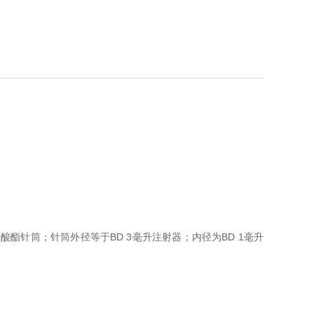
酸酯针筒；针筒外径等于BD 3毫升注射器；内径为BD 1毫升