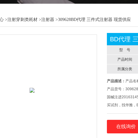
心
>
注射穿刺类耗材
>
注射器
>309628BD代理 三件式注射器 现货供应
BD代理 
型 号
产品时间
所属分类
产品描述：
产品名
产品货号：30962
国械注进20163145
买试剂，找华雅，
在线询价