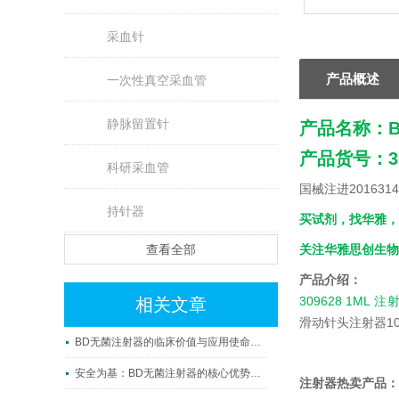
采血针
产品概述
一次性真空采血管
静脉留置针
产品名称：B
产品货号：30
科研采血管
国械注进2016314
持针器
买试剂，找华雅，
查看全部
关注华雅思创生物
产品介绍：
309628 1ML 
相关文章
滑动针头注射器10
BD无菌注射器的临床价值与应用使命解读
安全为基：BD无菌注射器的核心优势解析
注射器热卖产品：