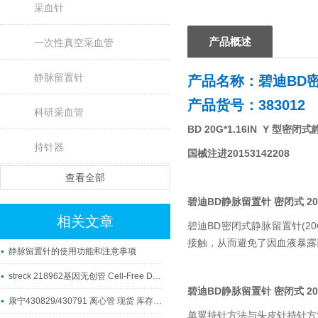
采血针
产品概述
一次性真空采血管
静脉留置针
产品名称：碧迪BD密
产品货号：383012
科研采血管
BD 20G*1.16IN Y 型密
持针器
国械注进20153142208
查看全部
碧迪BD静脉留置针 密闭式 20
相关文章
碧迪BD密闭式静脉留置针(
接触，从而避免了因血液暴露
静脉留置针的使用功能和注意事项
streck 218962基因无创管 Cell-Free DNA BCT® 采血管应用解析
碧迪BD静脉留置针 密闭式 20
康宁430829/430791 离心管 现货 库存紧缺 先到先得
单翼持针方法与头皮针持针方