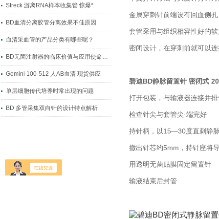
Streck 游离RNA样本收集管 惊爆*
金属穿刺针前端设有回血侧孔
BD血清分离胶管分离效果不佳原因
套管采用与组织相容性好的软
血清采血管的产品分类有哪些呢？
密闭设计，在穿刺前就可以连
BD无菌注射器的临床价值与应用使命解读
Gemini 100-512 人AB血清 现货供应
碧迪BD静脉留置针 密闭式 20
单层细胞传代培养时常出现的问题
打开包装，与输液器连接并排
BD 多管采集双向针的设计特点解析
检查针尖与套管尖·端完好
持针柄，以15—30度直刺静
撤出针芯约5mm，持针座将
用透明无菌贴膜固定留置针
输液结束后封管