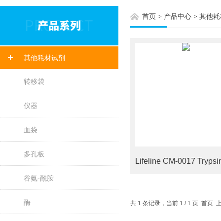
首页
>
产品中心
>
其他耗
其他耗材试剂
转移袋
仪器
血袋
多孔板
谷氨-酰胺
酶
共 1 条记录，当前 1 / 1 页 首