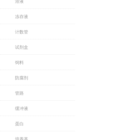
溶液
冻存液
计数管
试剂盒
饲料
防腐剂
管路
缓冲液
蛋白
培养基