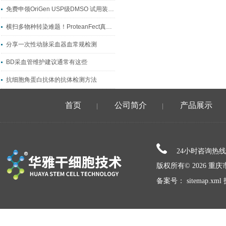
免费申领OriGen USP级DMSO 试用装！心动快点行动
横扫多物种转染难题！ProteanFect真实案例大公开
分享一次性动脉采血器血常规检测
BD采血管维护建议通常有这些
抗细胞角蛋白抗体的抗体检测方法
首页
公司简介
产品展示
|
|
24小时咨询热
版权所有© 2026 
备案号：
sitemap.xml