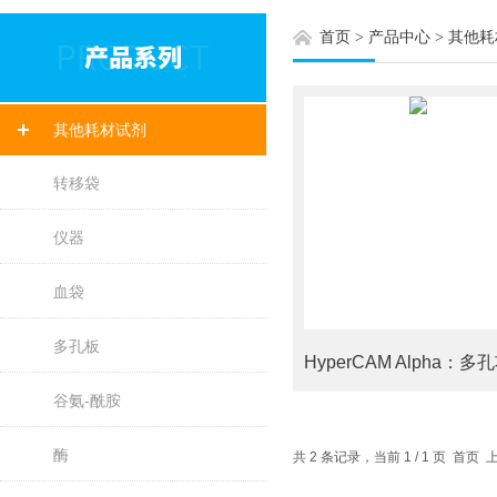
首页
>
产品中心
>
其他耗
其他耗材试剂
转移袋
仪器
血袋
多孔板
谷氨-酰胺
酶
共 2 条记录，当前 1 / 1 页 首