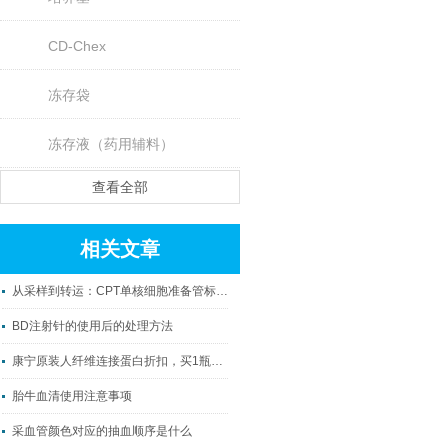
CD-Chex
冻存袋
冻存液（药用辅料）
查看全部
相关文章
从采样到转运：CPT单核细胞准备管标准化制样全流程指南
BD注射针的使用后的处理方法
康宁原装人纤维连接蛋白折扣，买1瓶送100元京东卡，多买多送！
胎牛血清使用注意事项
采血管颜色对应的抽血顺序是什么