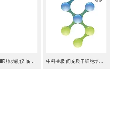
Spirodoc MIR肺功能仪 临床级呼吸诊断利器
中科睿极 间充质干细胞培养基添加剂RGM0051