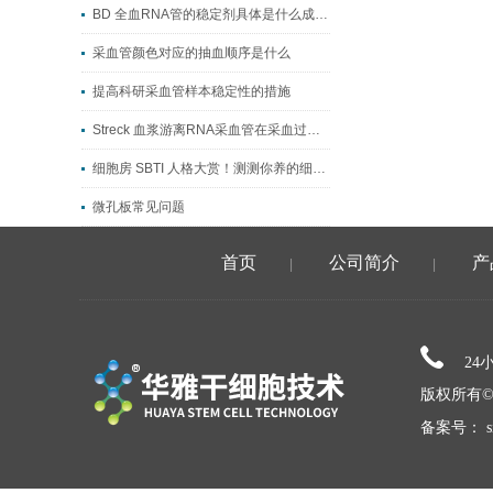
BD 全血RNA管的稳定剂具体是什么成分？
采血管颜色对应的抽血顺序是什么
提高科研采血管样本稳定性的措施
Streck 血浆游离RNA采血管在采血过程中，需要注意以下几点
细胞房 SBTI 人格大赏！测测你养的细胞，对应哪款 “显眼包” 培养基？
微孔板常见问题
首页
公司简介
产
|
|
24
版权所有©
备案号：