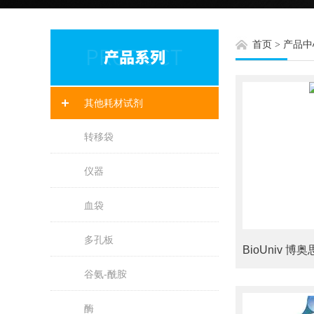
首页
>
产品中
其他耗材试剂
转移袋
仪器
血袋
多孔板
谷氨-酰胺
酶