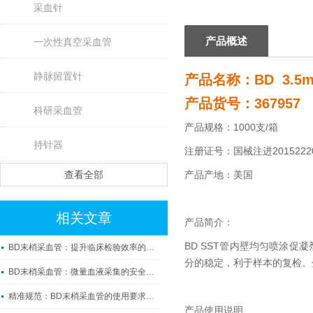
采血针
产品概述
一次性真空采血管
静脉留置针
产品名称：BD 3.5m
产品货号：367957
科研采血管
产品规格：1000支/箱
持针器
注册证号：国械注进20152220
查看全部
产品产地：美国
相关文章
产品简介：
BD SST管内壁均匀喷涂
BD末梢采血管：提升临床检验效率的微观利器
分的稳定，利于样本的复检。
BD末梢采血管：微量血液采集的安全守护者
精准规范：BD末梢采血管的使用要求与操作要点
产品使用说明