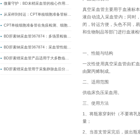
微量守护：BD末梢采血管的核心作用与临床价值
真空采血管主要用于血液标
从采样到转运：CPT单核细胞准备管标准化制样全流程指南
液自动流入采血管内；同时
闭，转运方便，头色不同，
CPT单核细胞准备管在免疫检测、细胞科研中的实操应用
和生物制品等部门进行血液检
BD肝素钠采血管367874：多场景检验采血的核心耗材
BD肝素钠采血管367874：采血管性能升级的典型代表
一、性能与结构
BD肝素锂采血管产品适用于大多数临床生化检测
一次性使用真空采血管由贮血
BD肝素锂采血管用于采集静脉血后分离出血浆
由聚丙烯制成。
二、适用范围
供临床负压采血用。
三、使用方法
1、将瓶塞穿刺针（不要将乳
量；
2、当首支管采完后，拔出瓶