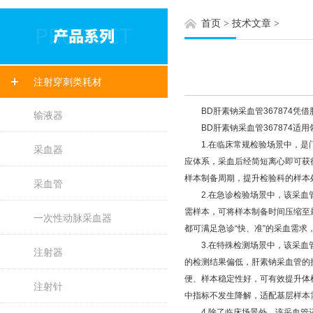
首页
>
技术文章
>
注射穿刺类耗材
BD肝素钠采血管367874凭
输液器
BD肝素钠采血管367874适用
1.在临床常规检验场景中，是门
采血器
应体系，采血后经简短离心即可获
样本制备周期，提升检验科的样本
采血管
2.在急诊检验场景中，该采血管
需样本，可将样本制备时间压缩至
一次性动脉采血器
都可满足急诊“快、准”的采血需
3.在特殊检测场景中，该采血管
注射器
的检测结果偏低，肝素钠采血管的
便、样本稳定性好，可有效提升体
注射针
中指标不发生降解，适配基层样本
4.除了临床场景外，该采血管还