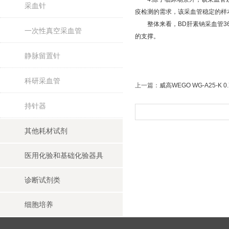
采血针
疫检测的需求，该采血管稳定的样
整体来看，BD肝素钠采血管36
一次性真空采血管
的支撑。
静脉留置针
科研采血管
上一篇：
威高WEGO WG-A25-K
持针器
其他耗材试剂
医用化验和基础化验器具
诊断试剂类
细胞培养