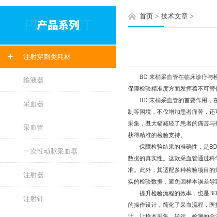
首页
>
技术文章
>
注射穿刺类耗材
BD 末梢采血管在临床诊疗与检
输液器
保障检验精准度方面发挥着不可替
BD 末梢采血管
的首要作用，
采血器
制等困境，不仅增加患者痛苦，还
采集，既大幅减轻了患者的痛苦与
采血管
获得精准的检验支持。
保障检验结果的准确性，是BD 
一次性动脉采血器
数据的真实性。这款采血管通过科
准。此外，其适配多种检验项目的
注射器
实的检验数据，避免因样本误差导
提升检验流程的效率，也是BD 
注射针
的操作设计，简化了采血流程，医
计，让样本采集、转运、检测的全