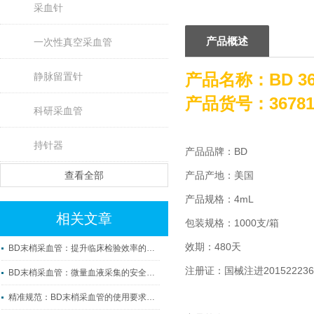
采血针
产品概述
一次性真空采血管
产品名称：
BD 
静脉留置针
产品货号：36781
科研采血管
持针器
产品品牌：BD
查看全部
产品产地：美国
产品规格：4mL
相关文章
包装规格：1000支/箱
效期：480天
BD末梢采血管：提升临床检验效率的微观利器
注册证：国械注进201522236
BD末梢采血管：微量血液采集的安全守护者
精准规范：BD末梢采血管的使用要求与操作要点