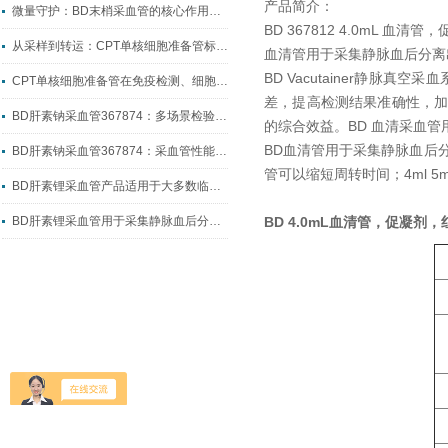
产品简介：
微量守护：BD末梢采血管的核心作用与临床价值
BD 367812 4.0mL 血
从采样到转运：CPT单核细胞准备管标准化制样全流程指南
血清管用于采集静脉血后分离
BD Vacutainer
静脉真空采血
CPT单核细胞准备管在免疫检测、细胞科研中的实操应用
差，提高检测结果准确性，
BD肝素钠采血管367874：多场景检验采血的核心耗材
的综合效益。BD 血清采血
BD血清管用于采集静脉血后
BD肝素钠采血管367874：采血管性能升级的典型代表
管可以缩短周转时间；4ml 5ml 
BD肝素锂采血管产品适用于大多数临床生化检测
BD肝素锂采血管用于采集静脉血后分离出血浆
BD 4.0mL血清管，促凝剂