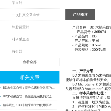
采血针
产品概述
一次性真空采血管
静脉留置针
产品名称：BD 末梢采血管 0
— 产品货号：365974
- 产品品牌：BD
科研采血管
- 产品产地：美国
- 产品规格：0.5ml
- 包装规格：200支/箱
持针器
查看全部
一、产品介绍：
BD 末梢采血管为末梢血的
相关文章
能够保证标本的质量和安全。
BD Microtainer
BD末梢采血管：提升临床检验效率的微观利器
头盖都与BD Vacutainer
二、样本采集和处理：
BD末梢采血管：微量血液采集的安全守护者
在进行静脉穿刺之前，请阅
1、请遵循一般预防措施。
精准规范：BD末梢采血管的使用要求与操作要点
2、任何标准尺寸的BD Va