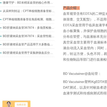
微量守护：BD末梢采血管的核心作用与临床价值
产品介绍：
从采样到转运：CPT单核细胞准备管标准化制样全流程指南
血常规管含有EDTA的二钾
CPT单核细胞准备管在免疫检测、细胞科研中的实操应用
体筛查、交叉配型），不适用
EDTA采血管用于临床血液
BD肝素钠采血管367874：多场景检验采血的核心耗材
血小板聚集，并保护血细胞
BD肝素钠采血管367874：采血管性能升级的典型代表
分布在管壁，与血液标本充分
真空采血管主要用于血液标
BD肝素锂采血管产品适用于大多数临床生化检测
液自动流入采血管内；同时
BD肝素锂采血管用于采集静脉血后分离出血浆
闭，转运方便，头色不同，
和生物制品等部门进行血液检
BD Vacutainer@血站管：
BD Vacutainer塑料K
DAT测试，以及针对献血者进
血液学测试和传感病测试而得