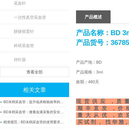
采血针
产品概述
一次性真空采血管
产品名称：
BD 
静脉留置针
产品货号：36785
科研采血管
持针器
产品产地：BD
查看全部
产品规格：3ml
效期：480天
相关文章
现 货 供 应 ， 质 量
BD末梢采血管：提升临床检验效率的微观利器
顺 丰 直 发 ， 价 
BD末梢采血管：微量血液采集的安全守护者
量 大 从 优 ， 欢 
买 试 剂 ， 找 华 雅，
精准规范：BD末梢采血管的使用要求与操作要点