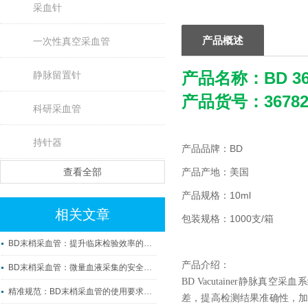
采血针
产品概述
一次性真空采血管
产品名称：
BD 
静脉留置针
产品货号：36782
科研采血管
持针器
产品品牌：BD
查看全部
产品产地：美国
产品规格：10ml
相关文章
包装规格：1000支/箱
BD末梢采血管：提升临床检验效率的微观利器
产品介绍：
BD末梢采血管：微量血液采集的安全守护者
BD Vacutainer静
精准规范：BD末梢采血管的使用要求与操作要点
差，提高检测结果准确性，