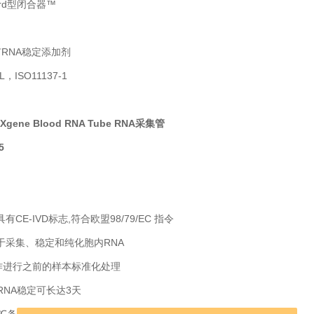
ard型闭合器™
专有RNA稳定添加剂
L，ISO11137-1
AXgene Blood RNA Tube RNA采集管
5
有CE-IVD标志,符合欧盟98/79/EC 指令
用于采集、稳定和纯化胞内RNA
作进行之前的样本标准化处理
下,RNA稳定可长达3天