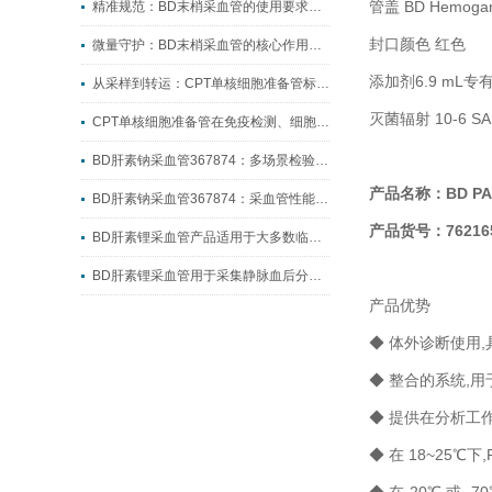
管盖 BD Hemog
精准规范：BD末梢采血管的使用要求与操作要点
封口颜色 红色
微量守护：BD末梢采血管的核心作用与临床价值
添加剂6.9 mL
从采样到转运：CPT单核细胞准备管标准化制样全流程指南
灭菌辐射 10-6 SA
CPT单核细胞准备管在免疫检测、细胞科研中的实操应用
BD肝素钠采血管367874：多场景检验采血的核心耗材
产品名称：
BD P
BD肝素钠采血管367874：采血管性能升级的典型代表
产品货号：76216
BD肝素锂采血管产品适用于大多数临床生化检测
BD肝素锂采血管用于采集静脉血后分离出血浆
产品优势
◆ 体外诊断使用,具
◆ 整合的系统,
◆ 提供在分析工
◆ 在 18~25℃