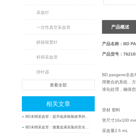
采血针
产品概述
一次性真空采血管
静脉留置针
产品名称：
BD P
产品货号：76216
科研采血管
持针器
BD paxgen
用整合的系统，方
查看全部
准化处理，确保您
相关文章
管材 塑料
BD末梢采血管：提升临床检验效率的微观利器
管尺寸16x100 m
BD末梢采血管：微量血液采集的安全守护者
采血量2.5 mL