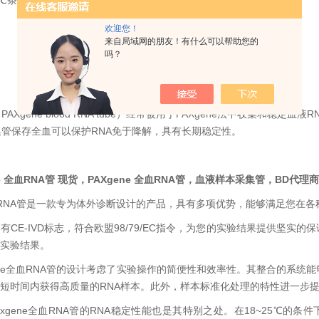
-70℃条件下至少稳定50个月
欢迎您！
来自局域网的朋友！有什么可以帮助您的
吗？
（PAXgene blood RNA tube）经常被用于PAXgene法中收集
e采集管保存全血可以保护RNA免于降解，具有长期稳定性。
ene 全血RNA管 现货，PAXgene 全血RNA管，血液样本采集管，BD
ne全血RNA管是一款专为体外诊断设计的产品，具有多项优势，能够满足您在
有CE-IVD标志，符合欧盟98/79/EC指令，为您的实验结果提供坚
实验结果。
xgene全血RNA管的设计考虑了实验操作的简便性和效率性。其整合的系
短时间内获得高质量的RNA样本。此外，样本标准化处理的特性进一步
paxgene全血RNA管的RNA稳定性能也是其特别之处。在18~25℃