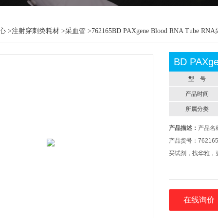
心
>
注射穿刺类耗材
>
采血管
>762165BD PAXgene Blood RNA Tube R
BD PAXg
型 号
产品时间
所属分类
产品描述：
产品名称：
产品货号：76216
买试剂，找华雅，
在线询价