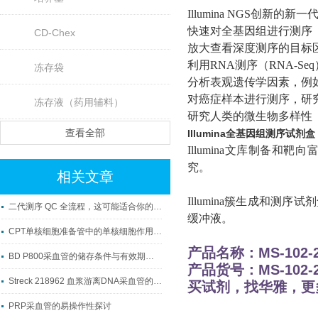
Illumina
NGS创新的新一
快速对全基因组进行测序
CD-Chex
放大查看深度测序的目标
利用RNA测序（RNA-
冻存袋
分析表观遗传学因素，例如
对癌症样本进行测序，研
冻存液（药用辅料）
研究人类的微生物多样性
查看全部
Illumina全基因组测序试剂盒
Illumina
文库制备和靶向富
究。
相关文章
Illumina
簇生成和测序试剂
二代测序 QC 全流程，这可能适合你的QC方案！！！
缓冲液。
CPT单核细胞准备管中的单核细胞作用介绍
产品名称：
MS-102-
BD P800采血管的储存条件与有效期管理规范
产品货号：MS-102-2
Streck 218962 血浆游离DNA采血管的制备工艺流程
买试剂，找华雅，更
PRP采血管的易操作性探讨