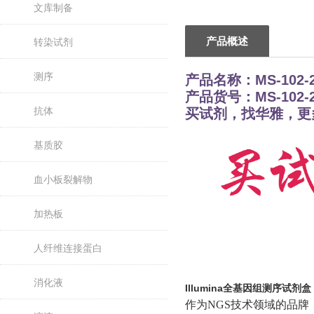
文库制备
产品概述
转染试剂
测序
产品名称：
MS-102-
产品货号：MS-102-2
抗体
买试剂，找华雅，更
基质胶
血小板裂解物
加热板
人纤维连接蛋白
消化液
Illumina全基因组测序试剂盒
作为NGS技术领域的品牌