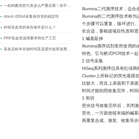
一粒肉酱竟然引发这么严重后果！你不注意会后悔！
Illumina二代测序技术
Illumina的二代测序技术称为
streck cfDNA采集保存管的稳定性
个步骤可以重复，循环进行
科研采血管的保存条件是什么？
长合适，要根据项目性质和需求
PRP采血管选用要求和生产工艺
1 碱基延伸
Illumina测序试剂里所使
采血后标本存放时间及温度对血浆游离DNA含量检测结果的影响
特色。它与桥式PCR技术一起
2 信号采集
HiSeq系列测序仪具有红绿
Cluster上所标记的荧光
比较大，而且上表面和下表面要
时间才能拍照收集完毕，时间
3 剪切
荧光信号收集完毕后，关闭
荧光，一方面使链末端的碱基
再重复合成、激发、收集等步