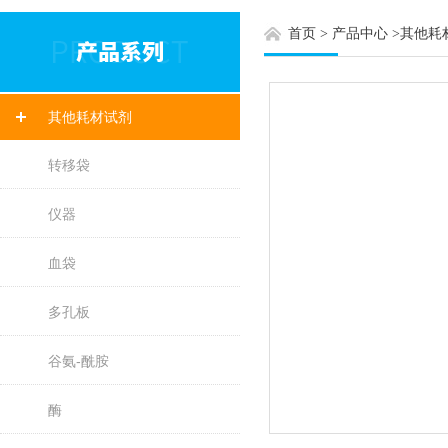
首页
>
产品中心
>
其他耗
其他耗材试剂
转移袋
仪器
血袋
多孔板
谷氨-酰胺
酶