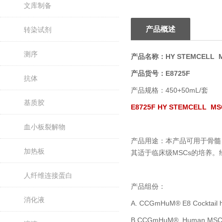
文库制备
产品概述
转染试剂
测序
产品名称：HY STEMCELL
产品货号：E8725F
抗体
产品规格：450+50mL/套
基质胶
E8725F HY STEMCE
血小板裂解物
产品用途：本产品可用于骨髓
加热板
其适于临床级MSCs的培养。
人纤维连接蛋白
产品组份：
消化液
A. CCGmHuM® E8 Cockta
B.CCGmHuM® Human 