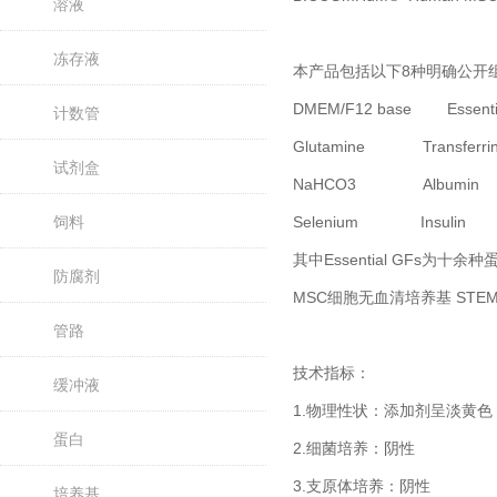
溶液
冻存液
本产品包括以下8种明确公开
DMEM/F12 base Essenti
计数管
Glutamine Transferri
试剂盒
NaHCO3 Albumin
饲料
Selenium Insulin
其中Essential GFs为十余
防腐剂
MSC细胞无血清培养基 ST
管路
技术指标：
缓冲液
1.物理性状：添加剂呈淡黄色，澄
蛋白
2.细菌培养：阴性
3.支原体培养：阴性
培养基