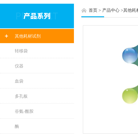
首页
>
产品中心
>
其他耗
其他耗材试剂
转移袋
仪器
血袋
多孔板
谷氨-酰胺
酶