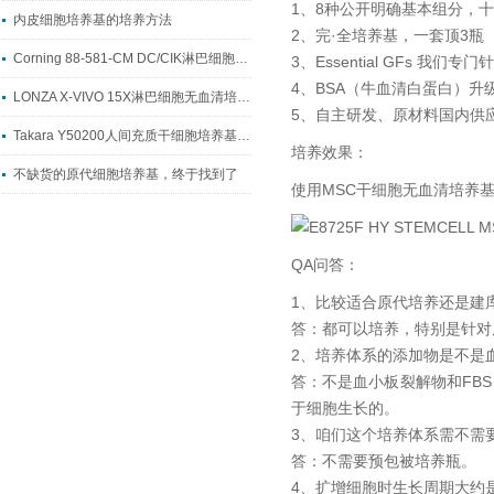
1、8种公开明确基本组分，
内皮细胞培养基的培养方法
2、完·全培养基，一套顶3瓶（12-7
Corning 88-581-CM DC/CIK淋巴细胞无血清培养基
3、Essential GFs 我
4、BSA（牛血清白蛋白）
LONZA X-VIVO 15X淋巴细胞无血清培养基
5、自主研发、原材料国内供
Takara Y50200人间充质干细胞培养基 *啦！！
培养效果：
不缺货的原代细胞培养基，终于找到了
使用MSC干细胞无血清培养
QA问答：
1、比较适合原代培养还是建
答：都可以培养，特别是针对
2、培养体系的添加物是不是
答：不是血小板裂解物和FB
于细胞生长的。
3、咱们这个培养体系需不需
答：不需要预包被培养瓶。
4、扩增细胞时生长周期大约