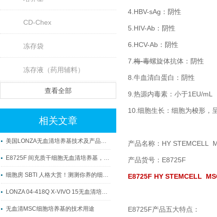
4.HBV-sAg：阴性
CD-Chex
5.HIV-Ab：阴性
6.HCV-Ab：阴性
冻存袋
7.
梅·毒
螺旋体抗体：阴性
冻存液（药用辅料）
8.牛血清白蛋白：阴性
查看全部
9.热源内毒素：小于1EU/mL
10.细胞生长：细胞为梭形
相关文章
美国LONZA无血清培养基技术及产品介绍
产品名称：HY STEMCELL
E8725F 间充质干细胞无血清培养基，助力细胞治疗产业化
产品货号：E8725
F
细胞房 SBTI 人格大赏！测测你养的细胞，对应哪款 “显眼包” 培养基？
E8725F HY STEMCE
LONZA 04-418Q X-VIVO 15无血清培养基特性分析
无血清MSC细胞培养基的技术用途
E8725F产品五大特点：