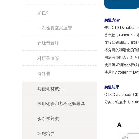
采血针
实验方法:
一次性真空采血管
使用CTS Dynabe
替代物，Gibco™ L
在移除磁珠后，在细
静脉留置针
将分离的和活化的T细胞在
用涂有重组人纤维蛋白
科研采血管
使用流式细胞分析软
使用Invitrogen
持针器
实验结果
其他耗材试剂
CTS Dynabea
分离，恢复率高(>90%
医用化验和基础化验器具
诊断试剂类
细胞培养