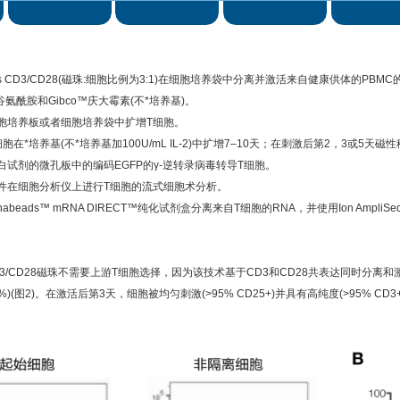
ads CD3/CD28(磁珠:细胞比例为3:1)在细胞培养袋中分离并激活来自健康供体的PBMC
-谷氨酰胺和Gibco™庆大霉素(不*培养基)。
胞培养板或者细胞培养袋中扩增T细胞。
*培养基(不*培养基加100U/mL IL-2)中扩增7–10天；在刺激后第2，3或5天磁性移除CT
试剂的微孔板中的编码EGFP的γ-逆转录病毒转导T细胞。
件在细胞分析仪上进行T细胞的流式细胞术分析。
™ Dynabeads™ mRNA DIRECT™纯化试剂盒分离来自T细胞的RNA，并使用Ion Am
ds CD3/CD28磁珠不需要上游T细胞选择，因为该技术基于CD3和CD28共表达同时分离
)(图2)。在激活后第3天，细胞被均匀刺激(>95% CD25+)并具有高纯度(>95% CD3+