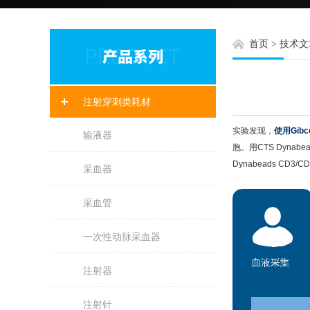
首页
>
技术文
注射穿刺类耗材
实验发现，
使用Gib
输液器
胞。用CTS Dyna
Dynabeads C
采血器
采血管
一次性动脉采血器
注射器
注射针