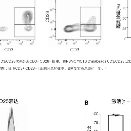
ds CD3/CD28优先分离CD3+ CD28+ 细胞。将PBMC与CTS Dynabeads CD
，证明CD3+ CD28+ T细胞分离的效率。B恢复实验总结(n = 9)。）