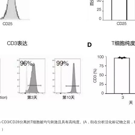
eads CD3/CD28分离的T细胞被均匀刺激且具有高纯度。(A，B)在分析活化标记物之
。）