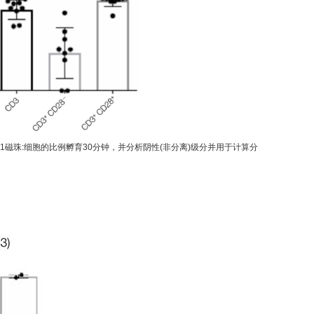
3/CD28以3:1磁珠:细胞的比例孵育30分钟，并分析阴性(非分离)级分并用于计算分