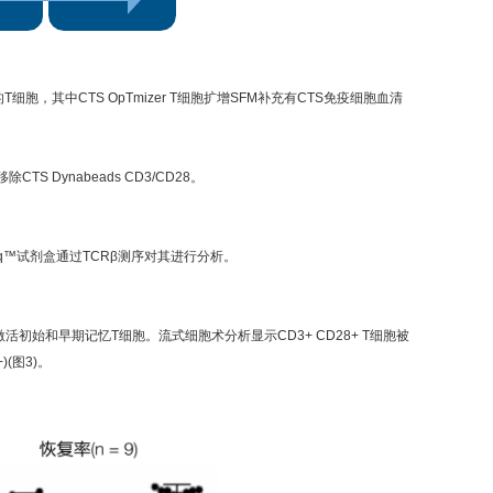
的T细胞，其中CTS OpTmizer T细胞扩增SFM补充有CTS免疫细胞血清
S Dynabeads CD3/CD28。
pliSeq™试剂盒通过TCRβ测序对其进行分析。
和激活初始和早期记忆T细胞。流式细胞术分析显示CD3+ CD28+ T细胞被
)(图3)。