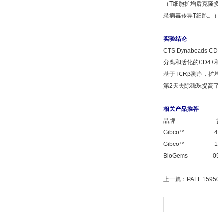
（T细胞扩增后克隆多样
录病毒转导T细胞。
实验结论
CTS Dynabeads
分离和活化的CD4+和CD
基于TCRβ测序，扩
第2天去除磁珠提高了
相关产品推荐
品牌 
Gibco™ 40203D
Gibco™ 11161D D
BioGems 05121
上一篇：
PALL 1