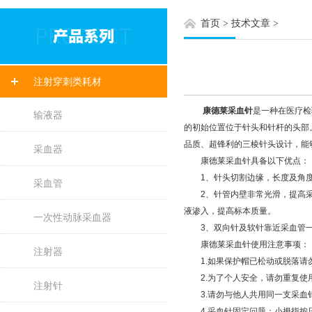
首页
>
技术文章
>
注射穿刺类耗材
康德莱采血针
是一种在医疗检
输液器
的初始位置位于针头和针杆的头部
品质、超锋利的三棱针头设计，能
采血器
康德莱采血针具备以下优点：
1、针头切割边缘，长度及角度
采血管
2、针管内壁非常光滑，提高采血
液渗入，提高标本质量。
一次性动脉采血器
3、双向针及软针靠近采血管一侧
康德莱采血针使用注意事项：
注射器
1.如果保护帽已松动或脱落请
2.为了个人安全，请勿重复使
注射针
3.请勿与他人共用同一支采血
4.采血针固定问题：小拇指按压