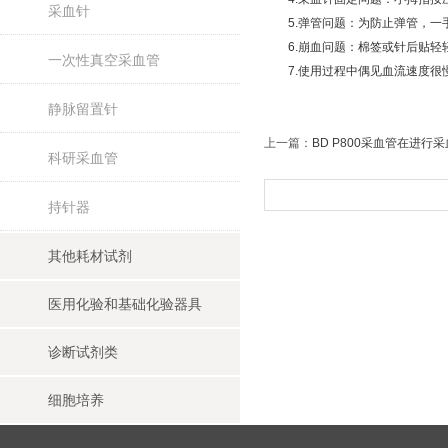
采血针
5.弹管问题：为防止弹管，一
6.崩血问题：棉签或针后贴轻
一次性真空采血管
7.使用过程中偶见血流速度很慢
静脉留置针
上一篇：
BD P800采血管在进
科研采血管
持针器
其他耗材试剂
医用化验和基础化验器具
诊断试剂类
细胞培养